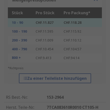
Mengenpreisoptionen
Stück
Pro Stück
Pro Packung*
10 - 90
CHF.11.827
CHF.118.28
100 - 190
CHF.11.595
CHF.115.92
200 - 390
CHF.11.009
CHF.110.12
400 - 790
CHF.10.454
CHF.104.57
800 +
CHF.9.413
CHF.94.14
*Richtpreis
Zu einer Teileliste hinzufügen
RS Best.-Nr.
:
153-2964
Herst. Teile-Nr.
:
7TCA083610R0010 CT105-H