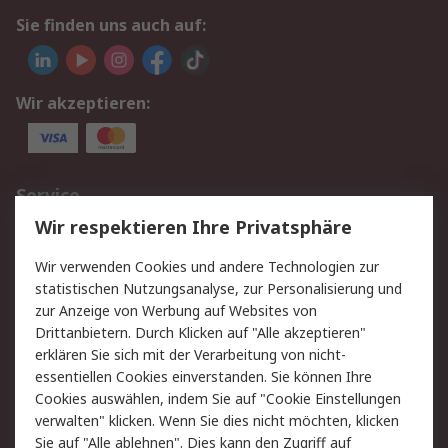
Sie finden uns auch auf:
Wir akzeptieren:
Service
Wir respektieren Ihre Privatsphäre
Value Added Services
Lieferlösungen
Rücksendungen
Kontakt
Wir verwenden Cookies und andere Technologien zur
Hilfe
statistischen Nutzungsanalyse, zur Personalisierung und
zur Anzeige von Werbung auf Websites von
Drittanbietern. Durch Klicken auf "Alle akzeptieren"
Rechtliches
erklären Sie sich mit der Verarbeitung von nicht-
AGB
Datenschutz
essentiellen Cookies einverstanden. Sie können Ihre
Cookies auswählen, indem Sie auf "Cookie Einstellungen
Cookie-Richtlinie
Zahlungsbedingungen
verwalten" klicken. Wenn Sie dies nicht möchten, klicken
Copyright/Impressum
Sie auf "Alle ablehnen". Dies kann den Zugriff auf