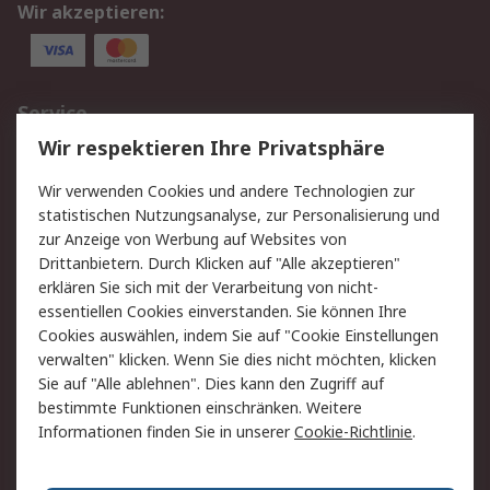
Wir akzeptieren:
Service
Wir respektieren Ihre Privatsphäre
Value Added Services
Lieferlösungen
Rücksendungen
Kontakt
Wir verwenden Cookies und andere Technologien zur
Hilfe
statistischen Nutzungsanalyse, zur Personalisierung und
zur Anzeige von Werbung auf Websites von
Drittanbietern. Durch Klicken auf "Alle akzeptieren"
Rechtliches
erklären Sie sich mit der Verarbeitung von nicht-
AGB
Datenschutz
essentiellen Cookies einverstanden. Sie können Ihre
Cookies auswählen, indem Sie auf "Cookie Einstellungen
Cookie-Richtlinie
Zahlungsbedingungen
verwalten" klicken. Wenn Sie dies nicht möchten, klicken
Copyright/Impressum
Sie auf "Alle ablehnen". Dies kann den Zugriff auf
bestimmte Funktionen einschränken. Weitere
Über RS
Informationen finden Sie in unserer
Cookie-Richtlinie
.
Unternehmen
RS weltweit