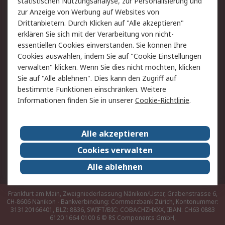
Hilfe
statistischen Nutzungsanalyse, zur Personalisierung und
zur Anzeige von Werbung auf Websites von
Drittanbietern. Durch Klicken auf "Alle akzeptieren"
Rechtliches
erklären Sie sich mit der Verarbeitung von nicht-
AGB
Datenschutz
essentiellen Cookies einverstanden. Sie können Ihre
Cookies auswählen, indem Sie auf "Cookie Einstellungen
Cookie-Richtlinie
Zahlungsbedingungen
verwalten" klicken. Wenn Sie dies nicht möchten, klicken
Copyright/Impressum
Sie auf "Alle ablehnen". Dies kann den Zugriff auf
bestimmte Funktionen einschränken. Weitere
Über RS
Informationen finden Sie in unserer
Cookie-Richtlinie
.
Unternehmen
RS weltweit
Karriere bei RS
Nachhaltigkeit
Alle akzeptieren
Qualität/Umwelt/Zertifikate
Presse-Center
Cookies verwalten
Event-Center
Alle ablehnen
Frankfurt am Main, Zweigniederlassung Nänikon/Uster, Grabenstrasse 6,
CH-8606 Nänikon - Bankverbindung: Commerzbank Zürich, Kontonummer:
313120166401, BLZ: 8836, SWIFT/BIC: COBACHZHXXX, IBAN: CH63 0883
6120 1664 0100 6
© RS Components GmbH,