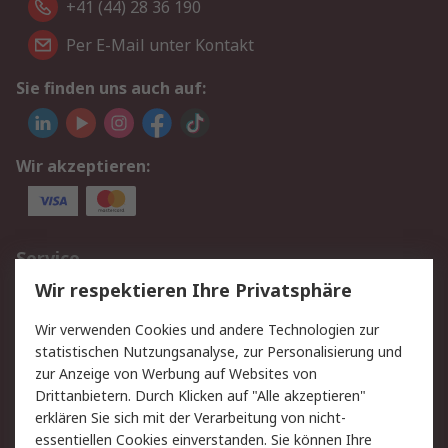
+41 (44) 28 36 190
Per E-Mail unter Kontakt
Sie finden uns auch auf:
Wir akzeptieren:
Service
Wir respektieren Ihre Privatsphäre
Value Added Services
Lieferlösungen
Rücksendungen
Kontakt
Wir verwenden Cookies und andere Technologien zur
Hilfe
statistischen Nutzungsanalyse, zur Personalisierung und
zur Anzeige von Werbung auf Websites von
Drittanbietern. Durch Klicken auf "Alle akzeptieren"
Rechtliches
erklären Sie sich mit der Verarbeitung von nicht-
AGB
Datenschutz
essentiellen Cookies einverstanden. Sie können Ihre