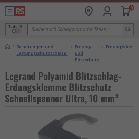
0
Teile-Nr.
/
Sicherungen und
/
Erdung-
/
Erdungsklemm
Leitungsschutzschalter
und
Blitzschutz
Legrand Polyamid Blitzschlag-
Erdungsklemme Blitzschutz
Schnellspanner Ultra, 10 mm²