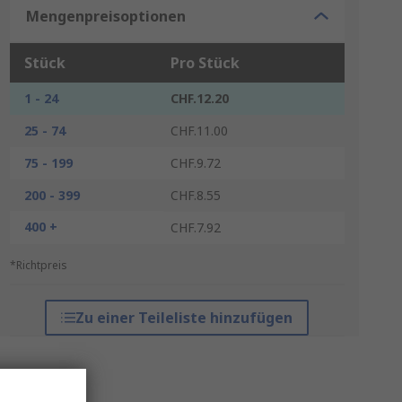
Mengenpreisoptionen
Stück
Pro Stück
1 - 24
CHF.12.20
25 - 74
CHF.11.00
75 - 199
CHF.9.72
200 - 399
CHF.8.55
400 +
CHF.7.92
*Richtpreis
Zu einer Teileliste hinzufügen