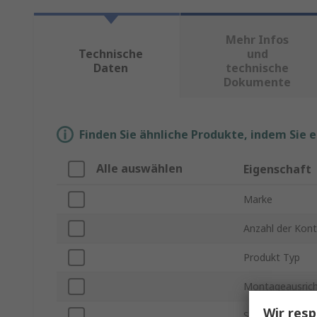
Mehr Infos
Technische
und
Daten
technische
Dokumente
Finden Sie ähnliche Produkte, indem Sie 
Alle auswählen
Eigenschaft
Marke
Anzahl der Kon
Produkt Typ
Montageausric
Wir resp
Stromstärke