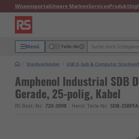
Wissensportal
Unsere Marken
Services
Produkthigh
Menü
Teile-Nr.
/
Steckverbinder
/
USB D-Sub & Computer Steckver
Amphenol Industrial SDB D
Gerade, 25-polig, Kabel
RS Best.-Nr.
:
720-3098
Herst. Teile-Nr.
:
SDB-25BFFA