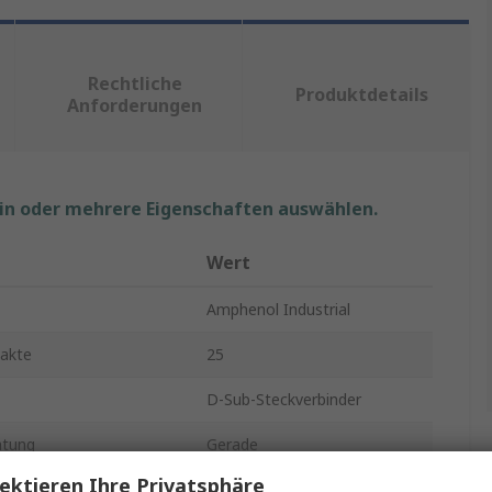
Rechtliche
Produktdetails
Anforderungen
ein oder mehrere Eigenschaften auswählen.
Wert
Amphenol Industrial
takte
25
D-Sub-Steckverbinder
htung
Gerade
ektieren Ihre Privatsphäre
5A