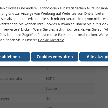
en Cookies und andere Technologien zur statistischen Nutzungsanal
Kabel
erung und zur Anzeige von Werbung auf Websites von Drittanbietern.
"Alle akzeptieren" erklären Sie sich mit der Verarbeitung von nicht-ess
D-SUB
verstanden. Sie können Ihre Cookies auswählen, indem Sie auf "Cook
größe
B
en verwalten" klicken. Wenn Sie dies nicht möchten, klicken Sie auf "Al
Dies kann den Zugriff auf bestimmte Funktionen einschränken. Weite
l
Stahl
en finden Sie in unserer
Cookie-Richtlinie
.
500.0V
e ablehnen
Cookies verwalten
Alle akzep
atur min.
-40°C
Lot
ebstemperatur
105°C
Buchse
ungen
No