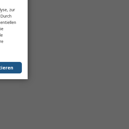
yse, zur
 Durch
entiellen
ie
le
re
tieren