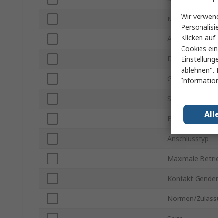
Wir verwend
Montageart
Personalisi
Klicken auf 
Anschlusstyp D
Cookies ein
D-Sub Gehäuse
Einstellung
ablehnen". 
Gehäusemateria
Information
Spannung
All
Betriebstemper
Anschlusstyp
Maximale Betri
Kontakt Gender
Normen/Zulass