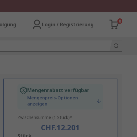
0
olgung
Login / Registrierung
Mengenrabatt verfügbar
Mengenpreis-Optionen
anzeigen
Zwischensumme (1 Stück)*
CHF.12.201
Add
Stück