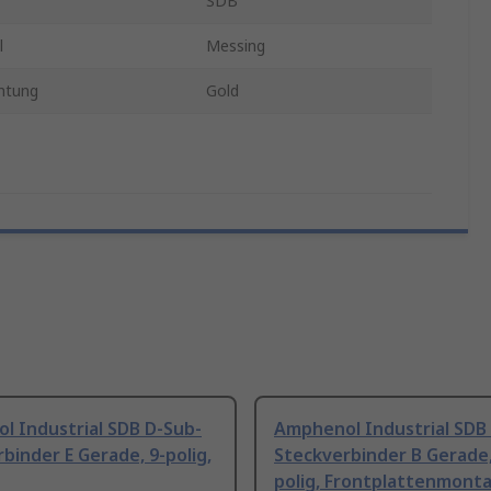
SDB
l
Messing
htung
Gold
l Industrial SDB D-Sub-
Amphenol Industrial SDB
binder E Gerade, 9-polig,
Steckverbinder B Gerade,
polig, Frontplattenmont