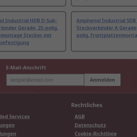
l Industrial HDB D-Sub-
Amphenol Industrial SDB
binder Gerade, 25-polig,
Steckverbinder A Gerade,
montage Stecker, mit
polig, Frontplattenmont
befestigung
E-Mail-Anschrift
Anmelden
Rechtliches
ded Services
AGB
sungen
Datenschutz
dungen
Cookie-Richtlinie