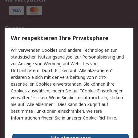
Service
Wir respektieren Ihre Privatsphäre
Value Added Services
Lieferlösungen
Rücksendungen
Kontakt
Wir verwenden Cookies und andere Technologien zur
Hilfe
statistischen Nutzungsanalyse, zur Personalisierung und
zur Anzeige von Werbung auf Websites von
Drittanbietern. Durch Klicken auf "Alle akzeptieren"
Rechtliches
erklären Sie sich mit der Verarbeitung von nicht-
AGB
Datenschutz
essentiellen Cookies einverstanden. Sie können Ihre
Cookies auswählen, indem Sie auf "Cookie Einstellungen
Cookie-Richtlinie
Zahlungsbedingungen
verwalten" klicken. Wenn Sie dies nicht möchten, klicken
Copyright/Impressum
Sie auf "Alle ablehnen". Dies kann den Zugriff auf
bestimmte Funktionen einschränken. Weitere
Über RS
Informationen finden Sie in unserer
Cookie-Richtlinie
.
Unternehmen
RS weltweit
Karriere bei RS
Nachhaltigkeit