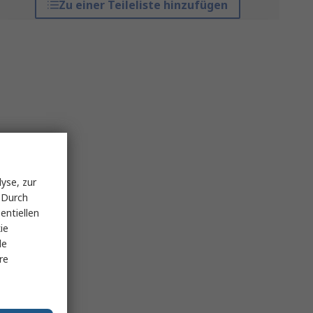
Zu einer Teileliste hinzufügen
yse, zur
 Durch
entiellen
ie
le
re