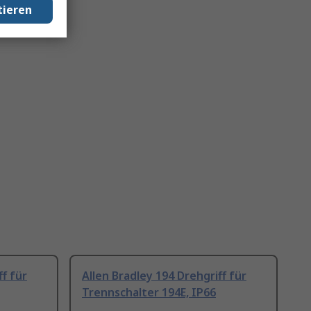
tieren
ff für
Allen Bradley 194 Drehgriff für
Trennschalter 194E, IP66