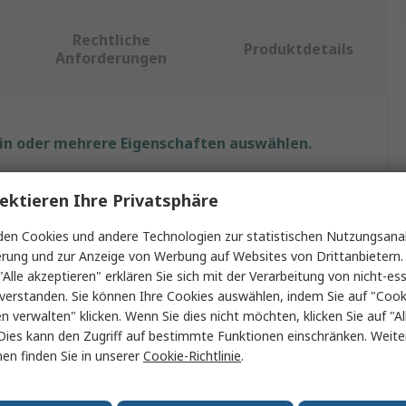
Rechtliche
Produktdetails
Anforderungen
ein oder mehrere Eigenschaften auswählen.
Wert
ektieren Ihre Privatsphäre
Allen Bradley
en Cookies und andere Technologien zur statistischen Nutzungsanal
erung und zur Anzeige von Werbung auf Websites von Drittanbietern.
Drehgriff
"Alle akzeptieren" erklären Sie sich mit der Verarbeitung von nicht-ess
verstanden. Sie können Ihre Cookies auswählen, indem Sie auf "Cook
Bedienhebel
en verwalten" klicken. Wenn Sie dies nicht möchten, klicken Sie auf "Al
Dies kann den Zugriff auf bestimmte Funktionen einschränken. Weite
it
Trennschalter 194R
en finden Sie in unserer
Cookie-Richtlinie
.
194