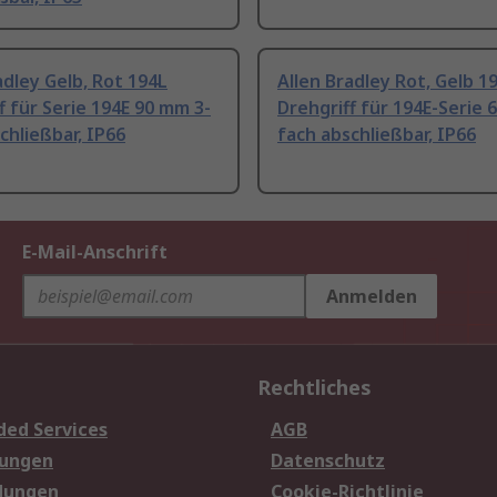
adley Gelb, Rot 194L
Allen Bradley Rot, Gelb 1
f für Serie 194E 90 mm 3-
Drehgriff für 194E-Serie 
chließbar, IP66
fach abschließbar, IP66
E-Mail-Anschrift
Anmelden
Rechtliches
ded Services
AGB
sungen
Datenschutz
dungen
Cookie-Richtlinie