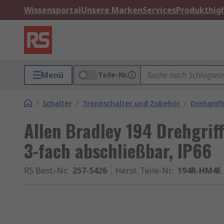
Wissensportal
Unsere Marken
Services
Produkthigh
Menü
Teile-Nr.
/
Schalter
/
Trennschalter und Zubehör
/
Drehgriff
Allen Bradley 194 Drehgrif
3-fach abschließbar, IP66
RS Best.-Nr.
:
257-5426
Herst. Teile-Nr.
:
194R-HM4E