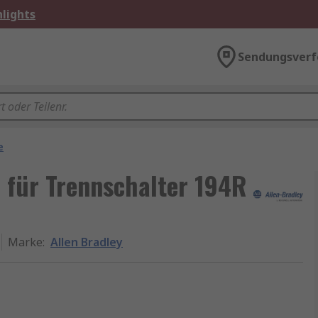
lights
Sendungsverf
e
f für Trennschalter 194R
Marke
:
Allen Bradley