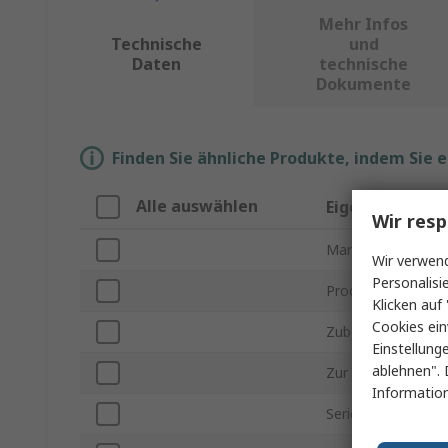
Mehr Infos
Technische
und
Daten
technische
Dokumente
Finden Sie ähnliche Produkte, indem Sie 
Alle auswählen
Eigenschaft
Wir resp
Marke
Wir verwend
Personalisi
Produkt Typ
Klicken auf 
Cookies ein
Zubehörtyp
Einstellung
ablehnen". 
Zur Verwendung m
Information
Serie