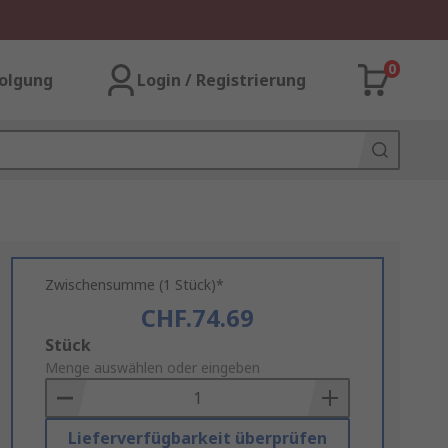
0
olgung
Login / Registrierung
Zwischensumme (1 Stück)*
CHF.74.69
Add
Stück
to
Menge auswählen oder eingeben
Basket
Lieferverfügbarkeit überprüfen