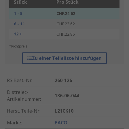
Stück
Pro Stück
1 - 5
CHF.24.62
6 - 11
CHF.23.62
12 +
CHF.22.86
*Richtpreis
Zu einer Teileliste hinzufügen
RS Best.-Nr.
:
260-126
Distrelec-
136-06-044
Artikelnummer
:
Herst. Teile-Nr.
:
L21CK10
Marke
:
BACO