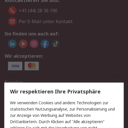
Kontaktieren Sie uns:
+41 (44) 28 36 190
Per E-Mail unter Kontakt
Sie finden uns auch auf:
Wir akzeptieren:
Service
Wir respektieren Ihre Privatsphäre
Value Added Services
Lieferlösungen
Rücksendungen
Kontakt
Wir verwenden Cookies und andere Technologien zur
Hilfe
statistischen Nutzungsanalyse, zur Personalisierung und
zur Anzeige von Werbung auf Websites von
Drittanbietern. Durch Klicken auf "Alle akzeptieren"
Rechtliches
erklären Sie sich mit der Verarbeitung von nicht-