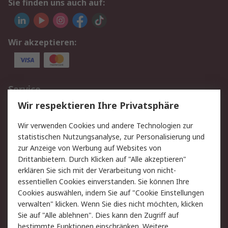
Sie finden uns auch auf:
Wir akzeptieren:
Service
Wir respektieren Ihre Privatsphäre
Value Added Services
Lieferlösungen
Rücksendungen
Kontakt
Wir verwenden Cookies und andere Technologien zur
Hilfe
statistischen Nutzungsanalyse, zur Personalisierung und
zur Anzeige von Werbung auf Websites von
Drittanbietern. Durch Klicken auf "Alle akzeptieren"
Rechtliches
erklären Sie sich mit der Verarbeitung von nicht-
AGB
Datenschutz
essentiellen Cookies einverstanden. Sie können Ihre
Cookies auswählen, indem Sie auf "Cookie Einstellungen
Cookie-Richtlinie
Zahlungsbedingungen
verwalten" klicken. Wenn Sie dies nicht möchten, klicken
Copyright/Impressum
Sie auf "Alle ablehnen". Dies kann den Zugriff auf
bestimmte Funktionen einschränken. Weitere