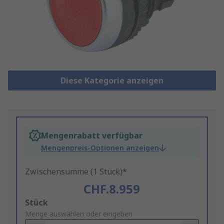
Diese Kategorie anzeigen
Mengenrabatt verfügbar
Mengenpreis-Optionen anzeigen
Zwischensumme (1 Stück)*
CHF.8.959
Add
Stück
to
Menge auswählen oder eingeben