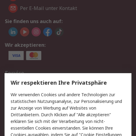
Per E-Mail unter Kontakt
Sie finden uns auch auf:
Wir akzeptieren:
Service
Wir respektieren Ihre Privatsphäre
Value Added Services
Lieferlösungen
Rücksendungen
Kontakt
Wir verwenden Cookies und andere Technologien zur
Hilfe
statistischen Nutzungsanalyse, zur Personalisierung und
zur Anzeige von Werbung auf Websites von
Drittanbietern. Durch Klicken auf "Alle akzeptieren"
Rechtliches
erklären Sie sich mit der Verarbeitung von nicht-
AGB
Datenschutz
essentiellen Cookies einverstanden. Sie können Ihre
Cookies auswählen, indem Sie auf "Cookie Einstellungen