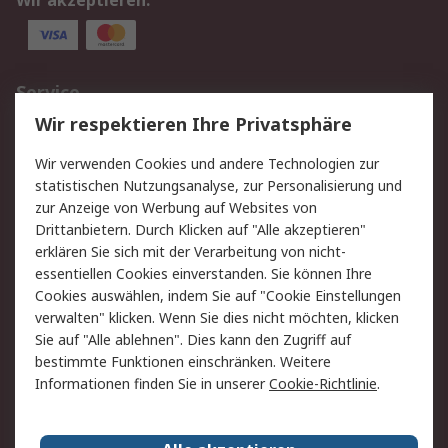
Wir akzeptieren:
Service
Wir respektieren Ihre Privatsphäre
Value Added Services
Lieferlösungen
Rücksendungen
Kontakt
Wir verwenden Cookies und andere Technologien zur
Hilfe
statistischen Nutzungsanalyse, zur Personalisierung und
zur Anzeige von Werbung auf Websites von
Drittanbietern. Durch Klicken auf "Alle akzeptieren"
Rechtliches
erklären Sie sich mit der Verarbeitung von nicht-
AGB
Datenschutz
essentiellen Cookies einverstanden. Sie können Ihre
Cookies auswählen, indem Sie auf "Cookie Einstellungen
Cookie-Richtlinie
Zahlungsbedingungen
verwalten" klicken. Wenn Sie dies nicht möchten, klicken
Copyright/Impressum
Sie auf "Alle ablehnen". Dies kann den Zugriff auf
bestimmte Funktionen einschränken. Weitere
Über RS
Informationen finden Sie in unserer
Cookie-Richtlinie
.
Unternehmen
RS weltweit
Karriere bei RS
Nachhaltigkeit