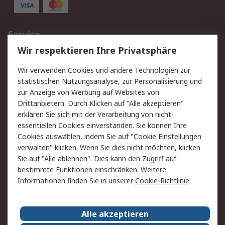
Service
Wir respektieren Ihre Privatsphäre
Value Added Services
Lieferlösungen
Rücksendungen
Kontakt
Wir verwenden Cookies und andere Technologien zur
Hilfe
statistischen Nutzungsanalyse, zur Personalisierung und
zur Anzeige von Werbung auf Websites von
Drittanbietern. Durch Klicken auf "Alle akzeptieren"
Rechtliches
erklären Sie sich mit der Verarbeitung von nicht-
AGB
Datenschutz
essentiellen Cookies einverstanden. Sie können Ihre
Cookies auswählen, indem Sie auf "Cookie Einstellungen
Cookie-Richtlinie
Zahlungsbedingungen
verwalten" klicken. Wenn Sie dies nicht möchten, klicken
Copyright/Impressum
Sie auf "Alle ablehnen". Dies kann den Zugriff auf
bestimmte Funktionen einschränken. Weitere
Über RS
Informationen finden Sie in unserer
Cookie-Richtlinie
.
Unternehmen
RS weltweit
Karriere bei RS
Nachhaltigkeit
Alle akzeptieren