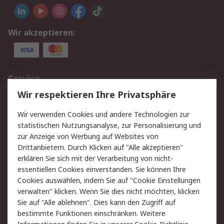
Wir akzeptieren:
Service
Wir respektieren Ihre Privatsphäre
Value Added Services
Lieferlösungen
Rücksendungen
Kontakt
Wir verwenden Cookies und andere Technologien zur
Hilfe
statistischen Nutzungsanalyse, zur Personalisierung und
zur Anzeige von Werbung auf Websites von
Drittanbietern. Durch Klicken auf "Alle akzeptieren"
Rechtliches
erklären Sie sich mit der Verarbeitung von nicht-
AGB
Datenschutz
essentiellen Cookies einverstanden. Sie können Ihre
Cookies auswählen, indem Sie auf "Cookie Einstellungen
Cookie-Richtlinie
Zahlungsbedingungen
verwalten" klicken. Wenn Sie dies nicht möchten, klicken
Copyright/Impressum
Sie auf "Alle ablehnen". Dies kann den Zugriff auf
bestimmte Funktionen einschränken. Weitere
Über RS