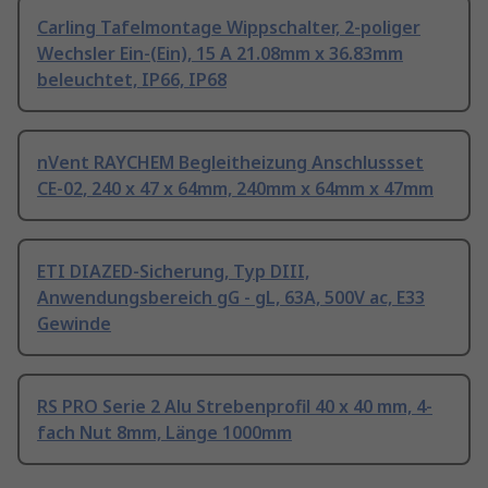
Carling Tafelmontage Wippschalter, 2-poliger
Wechsler Ein-(Ein), 15 A 21.08mm x 36.83mm
beleuchtet, IP66, IP68
nVent RAYCHEM Begleitheizung Anschlussset
CE-02, 240 x 47 x 64mm, 240mm x 64mm x 47mm
ETI DIAZED-Sicherung, Typ DIII,
Anwendungsbereich gG - gL, 63A, 500V ac, E33
Gewinde
RS PRO Serie 2 Alu Strebenprofil 40 x 40 mm, 4-
fach Nut 8mm, Länge 1000mm