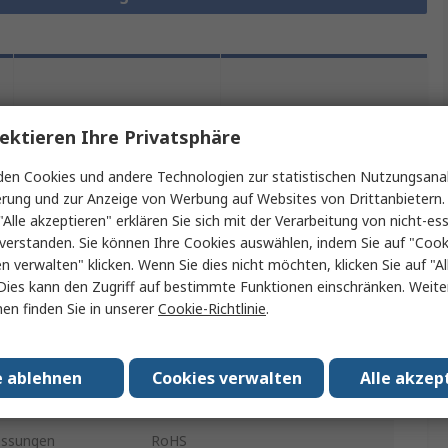
Rechtliche
Produktdetails
Anforderungen
ektieren Ihre Privatsphäre
en Cookies und andere Technologien zur statistischen Nutzungsanal
erung und zur Anzeige von Werbung auf Websites von Drittanbietern.
"Alle akzeptieren" erklären Sie sich mit der Verarbeitung von nicht-ess
ein oder mehrere Eigenschaften auswählen.
verstanden. Sie können Ihre Cookies auswählen, indem Sie auf "Cook
en verwalten" klicken. Wenn Sie dies nicht möchten, klicken Sie auf "Al
ft
Wert
Dies kann den Zugriff auf bestimmte Funktionen einschränken. Weite
en finden Sie in unserer
Cookie-Richtlinie
.
EAO
Modularschalter-Blende
e ablehnen
Cookies verwalten
Alle akzep
ung mit
Serie 84, Serie 92
assungen
RoHS