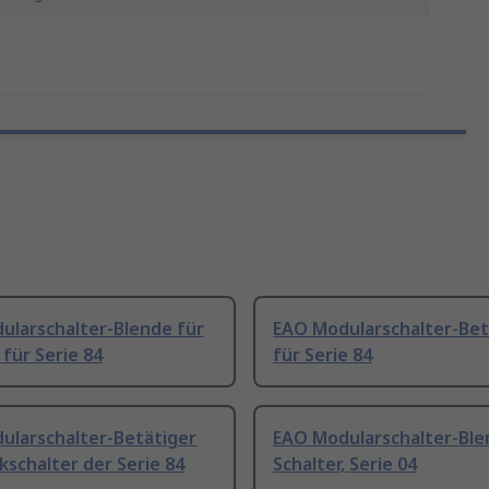
ularschalter-Blende für
EAO Modularschalter-Bet
 für Serie 84
für Serie 84
ularschalter-Betätiger
EAO Modularschalter-Ble
kschalter der Serie 84
Schalter, Serie 04