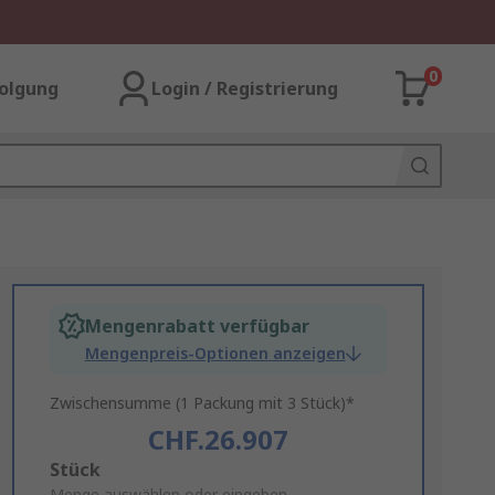
0
olgung
Login / Registrierung
Mengenrabatt verfügbar
Mengenpreis-Optionen anzeigen
Zwischensumme (1 Packung mit 3 Stück)*
CHF.26.907
Add
Stück
Menge auswählen oder eingeben