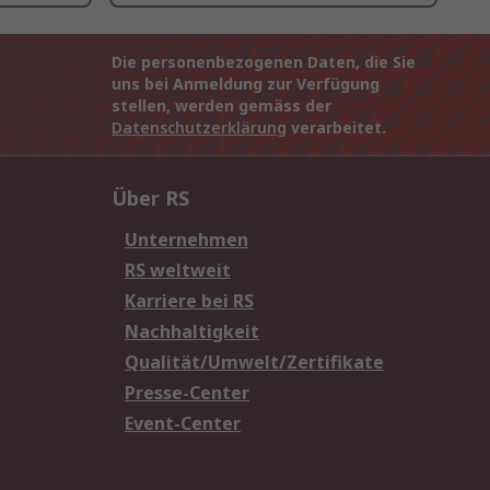
Die personenbezogenen Daten, die Sie
uns bei Anmeldung zur Verfügung
stellen, werden gemäss der
Datenschutzerklärung
verarbeitet.
Über RS
Unternehmen
RS weltweit
Karriere bei RS
Nachhaltigkeit
Qualität/Umwelt/Zertifikate
Presse-Center
Event-Center