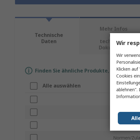
Mehr Infos
Technische
und
Daten
technische
Wir resp
Dokumente
Wir verwend
Personalisi
Klicken auf 
Finden Sie ähnliche Produkte, indem Sie 
Cookies ein
Einstellung
Alle auswählen
Eigenscha
ablehnen". 
Information
Marke
Produkt Typ
All
Zur Verwend
Normen/Zul