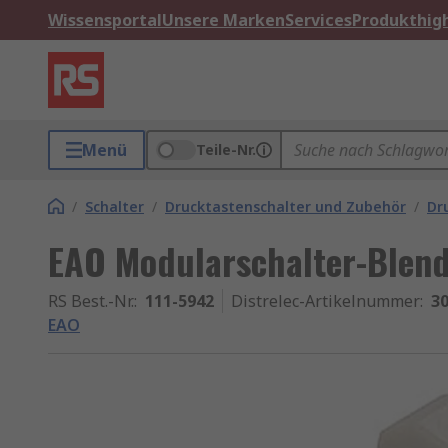
Wissensportal
Unsere Marken
Services
Produkthigh
Menü
Teile-Nr.
/
Schalter
/
Drucktastenschalter und Zubehör
/
Dr
EAO Modularschalter-Blende
RS Best.-Nr.
:
111-5942
Distrelec-Artikelnummer
:
30
EAO