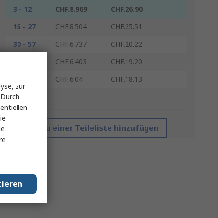
3 - 12
CHF.8.969
CHF.26.90
15 - 27
CHF.8.504
CHF.25.51
30 - 57
CHF.6.737
CHF.20.22
60 - 147
CHF.6.403
CHF.19.20
150 +
CHF.6.04
CHF.18.13
yse, zur
 Durch
*Richtpreis
entiellen
ie
Zu einer Teileliste hinzufügen
le
re
tieren