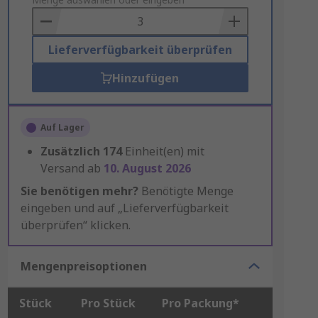
to
Basket
Lieferverfügbarkeit überprüfen
Hinzufügen
Auf Lager
Zusätzlich
174
Einheit(en) mit
Versand ab
10. August 2026
Sie benötigen mehr?
Benötigte Menge
eingeben und auf „Lieferverfügbarkeit
überprüfen“ klicken.
Mengenpreisoptionen
Stück
Pro Stück
Pro Packung*