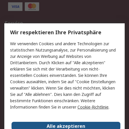
Service
Wir respektieren Ihre Privatsphäre
Value Added Services
Lieferlösungen
Rücksendungen
Kontakt
Wir verwenden Cookies und andere Technologien zur
Hilfe
statistischen Nutzungsanalyse, zur Personalisierung und
zur Anzeige von Werbung auf Websites von
Drittanbietern. Durch Klicken auf "Alle akzeptieren"
Rechtliches
erklären Sie sich mit der Verarbeitung von nicht-
AGB
Datenschutz
essentiellen Cookies einverstanden. Sie können Ihre
Cookies auswählen, indem Sie auf "Cookie Einstellungen
Cookie-Richtlinie
Zahlungsbedingungen
verwalten" klicken. Wenn Sie dies nicht möchten, klicken
Copyright/Impressum
Sie auf "Alle ablehnen". Dies kann den Zugriff auf
bestimmte Funktionen einschränken. Weitere
Über RS
Informationen finden Sie in unserer
Cookie-Richtlinie
.
Unternehmen
RS weltweit
Karriere bei RS
Nachhaltigkeit
Alle akzeptieren