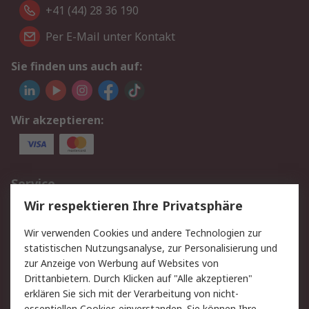
+41 (44) 28 36 190
Per E-Mail unter Kontakt
Sie finden uns auch auf:
Wir akzeptieren:
Service
Wir respektieren Ihre Privatsphäre
Value Added Services
Lieferlösungen
Rücksendungen
Kontakt
Wir verwenden Cookies und andere Technologien zur
Hilfe
statistischen Nutzungsanalyse, zur Personalisierung und
zur Anzeige von Werbung auf Websites von
Drittanbietern. Durch Klicken auf "Alle akzeptieren"
Rechtliches
erklären Sie sich mit der Verarbeitung von nicht-
essentiellen Cookies einverstanden. Sie können Ihre