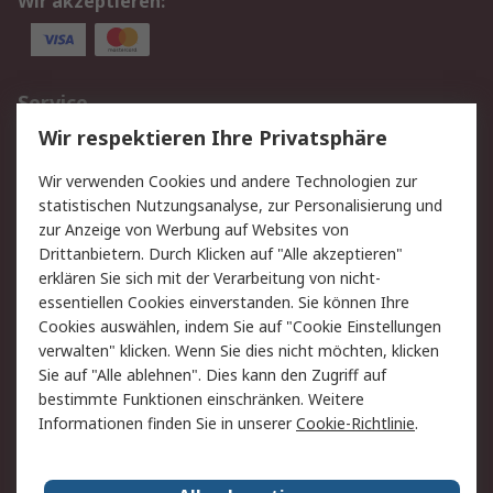
Wir akzeptieren:
Service
Wir respektieren Ihre Privatsphäre
Value Added Services
Lieferlösungen
Rücksendungen
Kontakt
Wir verwenden Cookies und andere Technologien zur
Hilfe
statistischen Nutzungsanalyse, zur Personalisierung und
zur Anzeige von Werbung auf Websites von
Drittanbietern. Durch Klicken auf "Alle akzeptieren"
Rechtliches
erklären Sie sich mit der Verarbeitung von nicht-
AGB
Datenschutz
essentiellen Cookies einverstanden. Sie können Ihre
Cookies auswählen, indem Sie auf "Cookie Einstellungen
Cookie-Richtlinie
Zahlungsbedingungen
verwalten" klicken. Wenn Sie dies nicht möchten, klicken
Copyright/Impressum
Sie auf "Alle ablehnen". Dies kann den Zugriff auf
bestimmte Funktionen einschränken. Weitere
Über RS
Informationen finden Sie in unserer
Cookie-Richtlinie
.
Unternehmen
RS weltweit
Karriere bei RS
Nachhaltigkeit