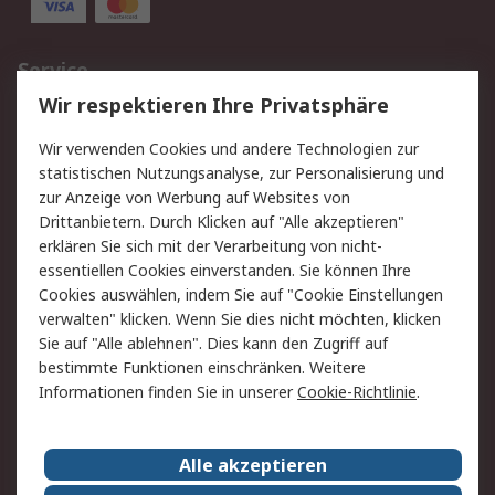
Service
Wir respektieren Ihre Privatsphäre
Value Added Services
Lieferlösungen
Rücksendungen
Kontakt
Wir verwenden Cookies und andere Technologien zur
Hilfe
statistischen Nutzungsanalyse, zur Personalisierung und
zur Anzeige von Werbung auf Websites von
Drittanbietern. Durch Klicken auf "Alle akzeptieren"
Rechtliches
erklären Sie sich mit der Verarbeitung von nicht-
AGB
Datenschutz
essentiellen Cookies einverstanden. Sie können Ihre
Cookies auswählen, indem Sie auf "Cookie Einstellungen
Cookie-Richtlinie
Zahlungsbedingungen
verwalten" klicken. Wenn Sie dies nicht möchten, klicken
Copyright/Impressum
Sie auf "Alle ablehnen". Dies kann den Zugriff auf
bestimmte Funktionen einschränken. Weitere
Über RS
Informationen finden Sie in unserer
Cookie-Richtlinie
.
Unternehmen
RS weltweit
Karriere bei RS
Nachhaltigkeit
Alle akzeptieren
Qualität/Umwelt/Zertifikate
Presse-Center