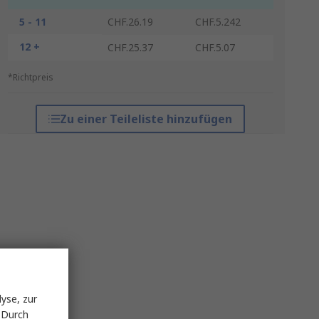
5 - 11
CHF.26.19
CHF.5.242
12 +
CHF.25.37
CHF.5.07
*Richtpreis
Zu einer Teileliste hinzufügen
yse, zur
 Durch