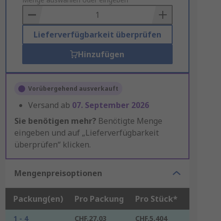
to
Basket
Lieferverfügbarkeit überprüfen
Hinzufügen
Vorübergehend ausverkauft
Versand ab
07. September 2026
Sie benötigen mehr?
Benötigte Menge
eingeben und auf „Lieferverfügbarkeit
überprüfen“ klicken.
Mengenpreisoptionen
Packung(en)
Pro Packung
Pro Stück*
1 - 4
CHF.27.03
CHF.5.404