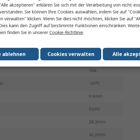
"Alle akzeptieren" erklären Sie sich mit der Verarbeitung von nicht-ess
600V
verstanden. Sie können Ihre Cookies auswählen, indem Sie auf "Cook
en verwalten" klicken. Wenn Sie dies nicht möchten, klicken Sie auf "Al
BACO
Dies kann den Zugriff auf bestimmte Funktionen einschränken. Weite
1 Schließer
en finden Sie in unserer
Cookie-Richtlinie
.
Schraube
e ablehnen
Cookies verwalten
Alle akzep
flansch im Lieferumfang enthalten
Nein
10A
n.
-30°C
9.9mm
RoHS
28.2mm
42.2mm