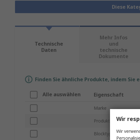
Diese Kate
Mehr Infos
Technische
und
Daten
technische
Dokumente
Finden Sie ähnliche Produkte, indem Sie 
Alle auswählen
Eigenschaft
Marke
Wir resp
Produkt Typ
Wir verwend
Blocktyp
Personalisi