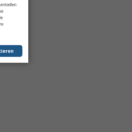
entiellen
ie
le
re
tieren