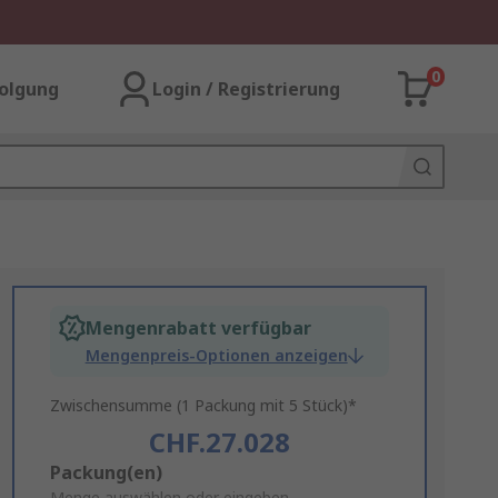
0
olgung
Login / Registrierung
Mengenrabatt verfügbar
Mengenpreis-Optionen anzeigen
Zwischensumme (1 Packung mit 5 Stück)*
CHF.27.028
Add
Packung(en)
Menge auswählen oder eingeben