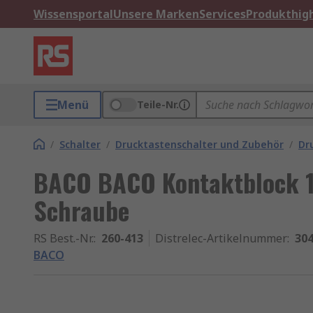
Wissensportal
Unsere Marken
Services
Produkthigh
Menü
Teile-Nr.
/
Schalter
/
Drucktastenschalter und Zubehör
/
Dr
BACO BACO Kontaktblock 1
Schraube
RS Best.-Nr.
:
260-413
Distrelec-Artikelnummer
:
304
BACO