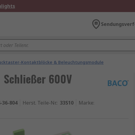
lights
Sendungsverf
ucktaster-Kontaktblöcke & Beleuchtungsmodule
 Schließer 600V
-36-804
Herst. Teile-Nr.
:
33S10
Marke
: