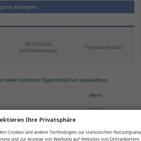
gorie anzeigen
Rechtliche
Produktdetails
Anforderungen
ein oder mehrere Eigenschaften auswählen.
Wert
BACO
ektieren Ihre Privatsphäre
Kontaktblock
en Cookies und andere Technologien zur statistischen Nutzungsanal
Kontaktblock
erung und zur Anzeige von Werbung auf Websites von Drittanbietern.