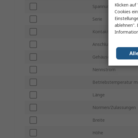
Klicken auf 
Spannung
Cookies ein
Einstellung
Serie
ablehnen". 
Kontakt Konfiguration
Information
Anschlusstyp
All
Gehäuse-/Befestigungs
Nennstrom
Betriebstemperatur mi
Länge
Normen/Zulassungen
Breite
Höhe