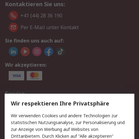
Kontaktieren Sie uns:
+41 (44) 28 36 190
Per E-Mail unter Kontakt
Sie finden uns auch auf:
Wir akzeptieren:
Service
Wir respektieren Ihre Privatsphäre
Value Added Services
Lieferlösungen
Rücksendungen
Kontakt
Wir verwenden Cookies und andere Technologien zur
Hilfe
statistischen Nutzungsanalyse, zur Personalisierung und
zur Anzeige von Werbung auf Websites von
Drittanbietern. Durch Klicken auf "Alle akzeptieren"
Rechtliches