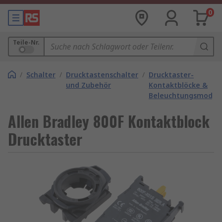
0
Teile-Nr.
/
Schalter
/
Drucktastenschalter
/
Drucktaster-
und Zubehör
Kontaktblöcke &
Beleuchtungsmodul
Allen Bradley 800F Kontaktblock
Drucktaster