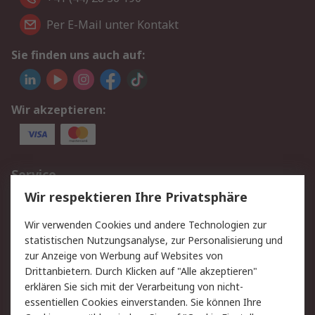
Per E-Mail unter Kontakt
Sie finden uns auch auf:
Wir akzeptieren:
Service
Wir respektieren Ihre Privatsphäre
Value Added Services
Lieferlösungen
Rücksendungen
Kontakt
Wir verwenden Cookies und andere Technologien zur
Hilfe
statistischen Nutzungsanalyse, zur Personalisierung und
zur Anzeige von Werbung auf Websites von
Drittanbietern. Durch Klicken auf "Alle akzeptieren"
Rechtliches
erklären Sie sich mit der Verarbeitung von nicht-
AGB
Datenschutz
essentiellen Cookies einverstanden. Sie können Ihre