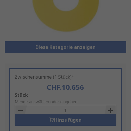
Diese Kategorie anzeigen
Zwischensumme (1 Stück)*
CHF.10.656
Add
Stück
to
Menge auswählen oder eingeben
Basket
Hinzufügen