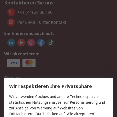
Kontaktieren Sie uns:
+41 (44) 28 36 190
Per E-Mail unter Kontakt
Sie finden uns auch auf:
Wir akzeptieren:
Service
Wir respektieren Ihre Privatsphäre
Value Added Services
Lieferlösungen
Rücksendungen
Kontakt
Wir verwenden Cookies und andere Technologien zur
Hilfe
statistischen Nutzungsanalyse, zur Personalisierung und
zur Anzeige von Werbung auf Websites von
Drittanbietern. Durch Klicken auf "Alle akzeptieren"
Rechtliches