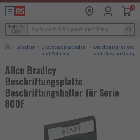
0
Teile-Nr.
/
Schalter
/
Drucktastenschalter
/
Drucktasteretikette
und Zubehör
und -Beschriftungen
Allen Bradley
Beschriftungsplatte
Beschriftungshalter für Serie
800F