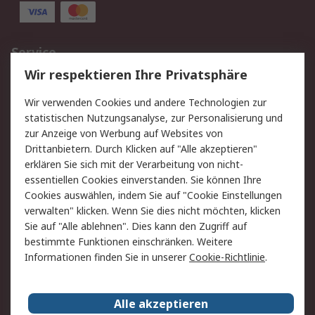
Service
Wir respektieren Ihre Privatsphäre
Value Added Services
Lieferlösungen
Rücksendungen
Kontakt
Wir verwenden Cookies und andere Technologien zur
Hilfe
statistischen Nutzungsanalyse, zur Personalisierung und
zur Anzeige von Werbung auf Websites von
Drittanbietern. Durch Klicken auf "Alle akzeptieren"
Rechtliches
erklären Sie sich mit der Verarbeitung von nicht-
AGB
Datenschutz
essentiellen Cookies einverstanden. Sie können Ihre
Cookies auswählen, indem Sie auf "Cookie Einstellungen
Cookie-Richtlinie
Zahlungsbedingungen
verwalten" klicken. Wenn Sie dies nicht möchten, klicken
Copyright/Impressum
Sie auf "Alle ablehnen". Dies kann den Zugriff auf
bestimmte Funktionen einschränken. Weitere
Über RS
Informationen finden Sie in unserer
Cookie-Richtlinie
.
Unternehmen
RS weltweit
Karriere bei RS
Nachhaltigkeit
Alle akzeptieren