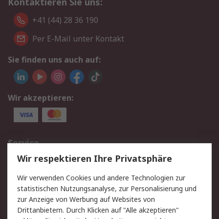
Kontaktieren Sie uns:
+41 (44) 28 36 190
Per E-Mail unter Kontakt
Sie finden uns auch auf:
Wir akzeptieren:
Service
Wir respektieren Ihre Privatsphäre
Value Added Services
Lieferlösungen
Rücksendungen
Kontakt
Wir verwenden Cookies und andere Technologien zur
Hilfe
statistischen Nutzungsanalyse, zur Personalisierung und
zur Anzeige von Werbung auf Websites von
Drittanbietern. Durch Klicken auf "Alle akzeptieren"
Rechtliches