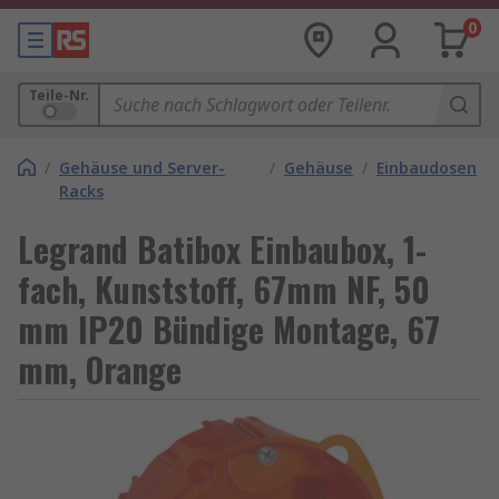
0
Teile-Nr.
/
Gehäuse und Server-
/
Gehäuse
/
Einbaudosen
Racks
Legrand Batibox Einbaubox, 1-
fach, Kunststoff, 67mm NF, 50
mm IP20 Bündige Montage, 67
mm, Orange