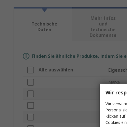
Mehr Infos
Technische
und
Daten
technische
Dokumente
Finden Sie ähnliche Produkte, indem Sie 
Alle auswählen
Eigensc
Marke
Wir resp
Produkt T
Wir verwend
Tiefe
Personalisi
Klicken auf 
Material
Cookies ein