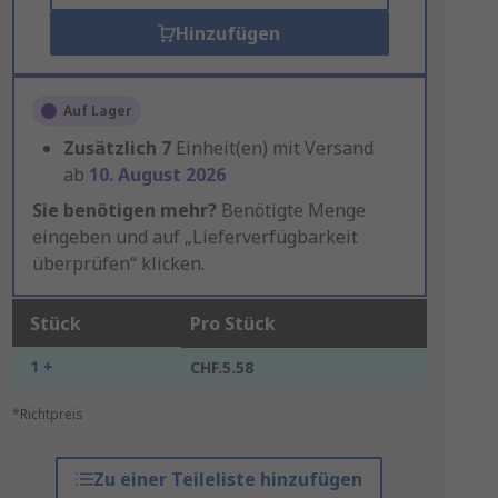
Hinzufügen
Auf Lager
Zusätzlich
7
Einheit(en) mit Versand
ab
10. August 2026
Sie benötigen mehr?
Benötigte Menge
eingeben und auf „Lieferverfügbarkeit
überprüfen“ klicken.
Stück
Pro Stück
1 +
CHF.5.58
*Richtpreis
Zu einer Teileliste hinzufügen