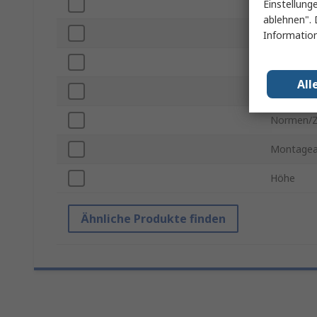
Einstellung
Serie
ablehnen". 
Breite
Information
Farbe
All
IP-Schutz
Normen/Z
Montagea
Höhe
Ähnliche Produkte finden