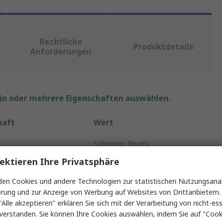
Rechtliche
Produktdetails
Anforderungen
ein oder mehrere Eigenschaften auswählen.
haft
Wert
Schneider Electric
ektieren Ihre Privatsphäre
yp
Einbaubox
en Cookies und andere Technologien zur statistischen Nutzungsanal
19mm
erung und zur Anzeige von Werbung auf Websites von Drittanbietern.
"Alle akzeptieren" erklären Sie sich mit der Verarbeitung von nicht-ess
Polycarbonat
verstanden. Sie können Ihre Cookies auswählen, indem Sie auf "Cook