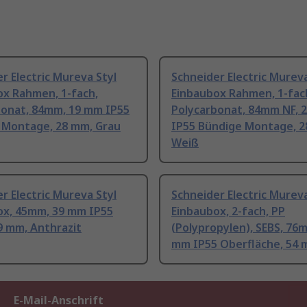
r Electric Mureva Styl
Schneider Electric Mureva
ox Rahmen, 1-fach,
Einbaubox Rahmen, 1-fac
bonat, 84mm, 19 mm IP55
Polycarbonat, 84mm NF, 
 Montage, 28 mm, Grau
IP55 Bündige Montage, 2
Weiß
r Electric Mureva Styl
Schneider Electric Mureva
ox, 45mm, 39 mm IP55
Einbaubox, 2-fach, PP
9 mm, Anthrazit
(Polypropylen), SEBS, 76
mm IP55 Oberfläche, 54 
E-Mail-Anschrift