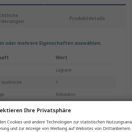
chtliche
Produktdetails
rderungen
ein oder mehrere Eigenschaften auswählen.
haft
Wert
Legrand
r Ausbrüche
1
yp
Einbaubox
30mm
ektieren Ihre Privatsphäre
MOSAIC
en Cookies und andere Technologien zur statistischen Nutzungsanal
erung und zur Anzeige von Werbung auf Websites von Drittanbietern.
Kunststoff