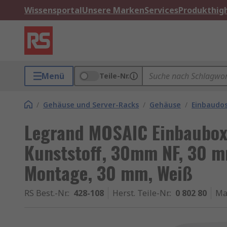
Wissensportal
Unsere Marken
Services
Produkthigh
Menü
Teile-Nr.
/
Gehäuse und Server-Racks
/
Gehäuse
/
Einbaudo
Legrand MOSAIC Einbaubox 
Kunststoff, 30mm NF, 30 
Montage, 30 mm, Weiß
RS Best.-Nr.
:
428-108
Herst. Teile-Nr.
:
0 802 80
Ma