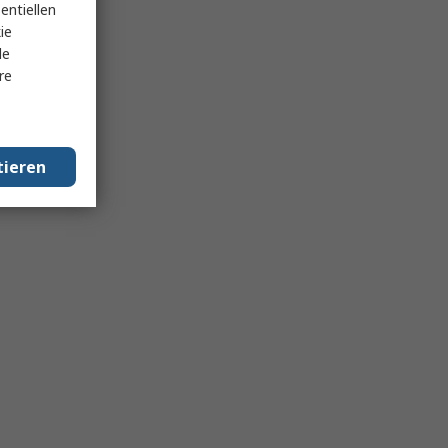
entiellen
ie
le
re
tieren