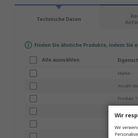
Re
Technische Daten
Anfo
Finden Sie ähnliche Produkte, indem Sie 
Alle auswählen
Eigensc
Marke
Anzahl de
Produkt T
Tiefe
Wir resp
Serie
Wir verwend
Personalisi
Material