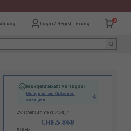
0
olgung
Login / Registrierung
Mengenrabatt verfügbar
Mengenpreis-Optionen
anzeigen
Zwischensumme (1 Stück)*
CHF.5.868
Add
Stück