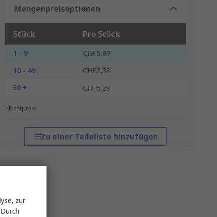
Mengenpreisoptionen
Stück
Pro Stück
1 - 9
CHF.5.87
10 - 49
CHF.5.58
50 +
CHF.5.28
*Richtpreis
Zu einer Teileliste hinzufügen
yse, zur
 Durch