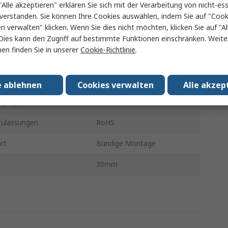
"Alle akzeptieren" erklären Sie sich mit der Verarbeitung von nicht-ess
verstanden. Sie können Ihre Cookies auswählen, indem Sie auf "Cook
30mm
en verwalten" klicken. Wenn Sie dies nicht möchten, klicken Sie auf "Al
Dies kann den Zugriff auf bestimmte Funktionen einschränken. Weite
Weiß
en finden Sie in unserer
Cookie-Richtlinie
.
n Finish
Weiß
art
IP20
e ablehnen
Cookies verwalten
Alle akzep
ngstyp
NF
ulassungen
RoHS
rt
Bündige Montage
30mm