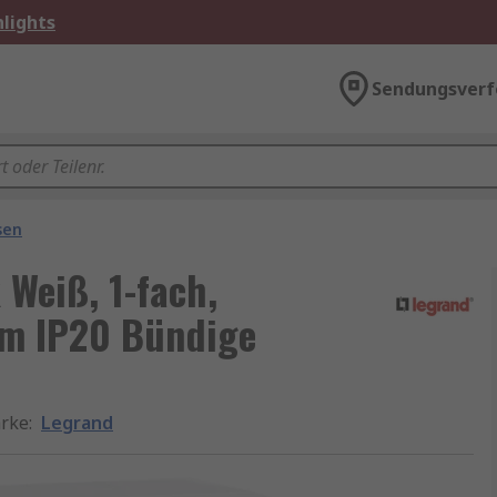
lights
Sendungsverf
sen
Weiß, 1-fach,
mm IP20 Bündige
rke
:
Legrand