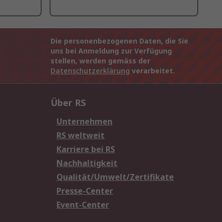
Die personenbezogenen Daten, die Sie
uns bei Anmeldung zur Verfügung
stellen, werden gemäss der
Datenschutzerklärung
verarbeitet.
Über RS
Unternehmen
RS weltweit
Karriere bei RS
Nachhaltigkeit
Qualität/Umwelt/Zertifikate
Presse-Center
Event-Center