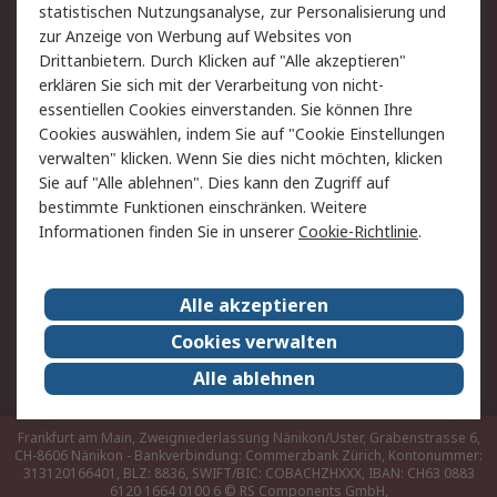
Hilfe
statistischen Nutzungsanalyse, zur Personalisierung und
zur Anzeige von Werbung auf Websites von
Drittanbietern. Durch Klicken auf "Alle akzeptieren"
Rechtliches
erklären Sie sich mit der Verarbeitung von nicht-
AGB
Datenschutz
essentiellen Cookies einverstanden. Sie können Ihre
Cookies auswählen, indem Sie auf "Cookie Einstellungen
Cookie-Richtlinie
Zahlungsbedingungen
verwalten" klicken. Wenn Sie dies nicht möchten, klicken
Copyright/Impressum
Sie auf "Alle ablehnen". Dies kann den Zugriff auf
bestimmte Funktionen einschränken. Weitere
Über RS
Informationen finden Sie in unserer
Cookie-Richtlinie
.
Unternehmen
RS weltweit
Karriere bei RS
Nachhaltigkeit
Alle akzeptieren
Qualität/Umwelt/Zertifikate
Presse-Center
Cookies verwalten
Event-Center
Alle ablehnen
Frankfurt am Main, Zweigniederlassung Nänikon/Uster, Grabenstrasse 6,
CH-8606 Nänikon - Bankverbindung: Commerzbank Zürich, Kontonummer:
313120166401, BLZ: 8836, SWIFT/BIC: COBACHZHXXX, IBAN: CH63 0883
6120 1664 0100 6
© RS Components GmbH,