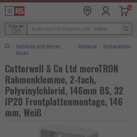
0
Teile-Nr.
/
Gehäuse und Server-
/
Gehäuse
/
Einbaudosen
Racks
Cutterwell & Co Ltd meroTRON
Rahmenklemme, 2-fach,
Polyvinylchlorid, 146mm BS, 32
IP20 Frontplattenmontage, 146
mm, Weiß