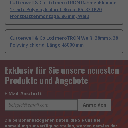
Cutterwell & Co Ltd meroTRON Rahmenklemme,
1-fach, Polyvinylchlorid, 86mm BS, 32 IP20
Frontplattenmontage, 86 mm, Weiß
Cutterwell & Co Ltd meroTRON Weiß, 38mm x 38
Polyvinylchlorid, Länge 45000 mm
Exklusiv für Sie unsere neuesten
Produkte und Angebote
E-Mail-Anschrift
Anmelden
Die personenbezogenen Daten, die Sie uns bei
Anmeldung zur Verfügung stellen, werden gemäss der