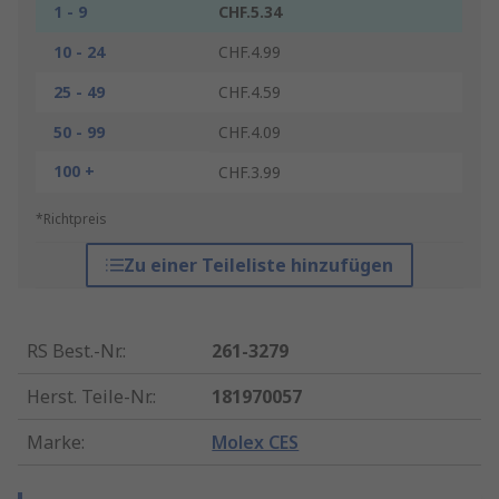
1 - 9
CHF.5.34
10 - 24
CHF.4.99
25 - 49
CHF.4.59
50 - 99
CHF.4.09
100 +
CHF.3.99
*Richtpreis
Zu einer Teileliste hinzufügen
RS Best.-Nr.
:
261-3279
Herst. Teile-Nr.
:
181970057
Marke
:
Molex CES