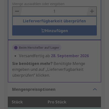
to
Menge auswählen oder eingeben
Basket
Lieferverfügbarkeit überprüfen
Hinzufügen
Beim Hersteller auf Lager
Versandfertig ab
28. September 2026
Sie benötigen mehr?
Benötigte Menge
eingeben und auf „Lieferverfügbarkeit
überprüfen“ klicken.
Mengenpreisoptionen
Stück
Pro Stück