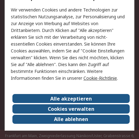
Rücksendungen
Kontakt
Wir verwenden Cookies und andere Technologien zur
Hilfe
statistischen Nutzungsanalyse, zur Personalisierung und
zur Anzeige von Werbung auf Websites von
Drittanbietern. Durch Klicken auf "Alle akzeptieren"
Rechtliches
erklären Sie sich mit der Verarbeitung von nicht-
AGB
Datenschutz
essentiellen Cookies einverstanden. Sie können Ihre
Cookies auswählen, indem Sie auf "Cookie Einstellungen
Cookie-Richtlinie
Zahlungsbedingungen
verwalten" klicken. Wenn Sie dies nicht möchten, klicken
Copyright/Impressum
Sie auf "Alle ablehnen". Dies kann den Zugriff auf
bestimmte Funktionen einschränken. Weitere
Über RS
Informationen finden Sie in unserer
Cookie-Richtlinie
.
Unternehmen
RS weltweit
Karriere bei RS
Nachhaltigkeit
Alle akzeptieren
Qualität/Umwelt/Zertifikate
Presse-Center
Cookies verwalten
Event-Center
Alle ablehnen
Frankfurt am Main, Zweigniederlassung Nänikon/Uster, Grabenstrasse 6,