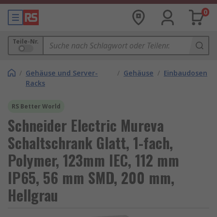
0
Teile-Nr.
/
Gehäuse und Server-
/
Gehäuse
/
Einbaudosen
Racks
RS Better World
Schneider Electric Mureva
Schaltschrank Glatt, 1-fach,
Polymer, 123mm IEC, 112 mm
IP65, 56 mm SMD, 200 mm,
Hellgrau