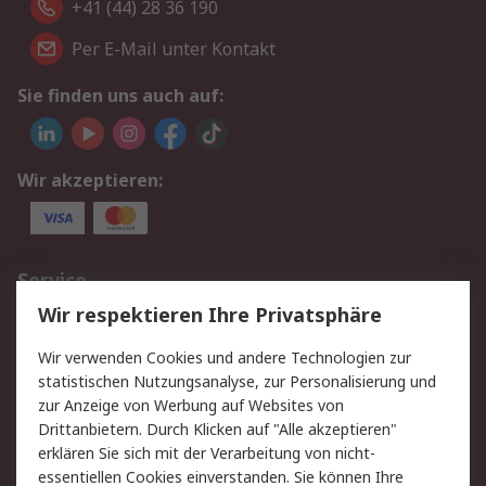
+41 (44) 28 36 190
Per E-Mail unter Kontakt
Sie finden uns auch auf:
Wir akzeptieren:
Service
Wir respektieren Ihre Privatsphäre
Value Added Services
Lieferlösungen
Rücksendungen
Kontakt
Wir verwenden Cookies und andere Technologien zur
Hilfe
statistischen Nutzungsanalyse, zur Personalisierung und
zur Anzeige von Werbung auf Websites von
Drittanbietern. Durch Klicken auf "Alle akzeptieren"
Rechtliches
erklären Sie sich mit der Verarbeitung von nicht-
AGB
Datenschutz
essentiellen Cookies einverstanden. Sie können Ihre