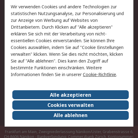
Rücksendungen
Kontakt
Wir verwenden Cookies und andere Technologien zur
Hilfe
statistischen Nutzungsanalyse, zur Personalisierung und
zur Anzeige von Werbung auf Websites von
Drittanbietern. Durch Klicken auf "Alle akzeptieren"
Rechtliches
erklären Sie sich mit der Verarbeitung von nicht-
AGB
Datenschutz
essentiellen Cookies einverstanden. Sie können Ihre
Cookies auswählen, indem Sie auf "Cookie Einstellungen
Cookie-Richtlinie
Zahlungsbedingungen
verwalten" klicken. Wenn Sie dies nicht möchten, klicken
Copyright/Impressum
Sie auf "Alle ablehnen". Dies kann den Zugriff auf
bestimmte Funktionen einschränken. Weitere
Über RS
Informationen finden Sie in unserer
Cookie-Richtlinie
.
Unternehmen
RS weltweit
Karriere bei RS
Nachhaltigkeit
Alle akzeptieren
Qualität/Umwelt/Zertifikate
Presse-Center
Cookies verwalten
Event-Center
Alle ablehnen
Frankfurt am Main, Zweigniederlassung Nänikon/Uster, Grabenstrasse 6,
CH-8606 Nänikon - Bankverbindung: Commerzbank Zürich, Kontonummer: