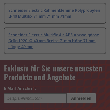
Schneider Electric Rahmenklemme Polypropylen
IP40 Multifix 71 mm 71 mm 71mm
Schneider Electric Multifix Air ABS Abzweigdose
Grün IP20, Ø 40 mm Breite 71mm Höhe 71 mm
Länge 49 mm
Exklusiv für Sie unsere neuesten
Produkte und Angebote
E-Mail-Anschrift
Anmelden