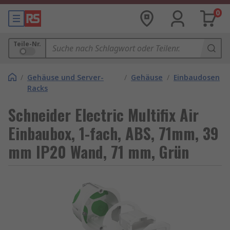
0
Teile-Nr.
/
Gehäuse und Server-
/
Gehäuse
/
Einbaudosen
Racks
Schneider Electric Multifix Air
Einbaubox, 1-fach, ABS, 71mm, 39
mm IP20 Wand, 71 mm, Grün