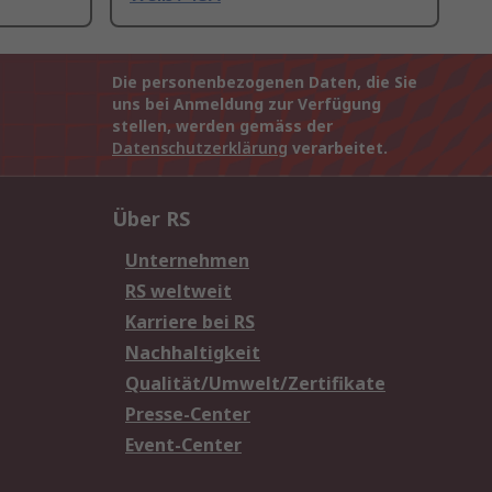
Die personenbezogenen Daten, die Sie
uns bei Anmeldung zur Verfügung
stellen, werden gemäss der
Datenschutzerklärung
verarbeitet.
Über RS
Unternehmen
RS weltweit
Karriere bei RS
Nachhaltigkeit
Qualität/Umwelt/Zertifikate
Presse-Center
Event-Center