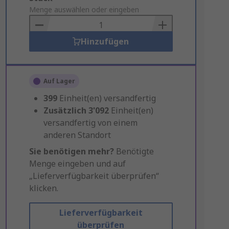
to
Menge auswählen oder eingeben
Basket
Hinzufügen
Auf Lager
399
Einheit(en) versandfertig
Zusätzlich
3'092
Einheit(en)
versandfertig von einem
anderen Standort
Sie benötigen mehr?
Benötigte
Menge eingeben und auf
„Lieferverfügbarkeit überprüfen“
klicken.
Lieferverfügbarkeit
überprüfen