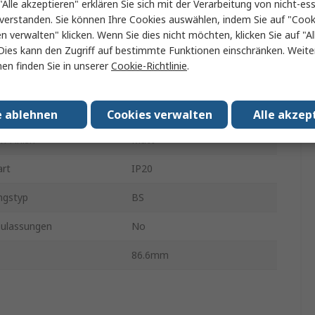
"Alle akzeptieren" erklären Sie sich mit der Verarbeitung von nicht-ess
verstanden. Sie können Ihre Cookies auswählen, indem Sie auf "Cook
RS White
en verwalten" klicken. Wenn Sie dies nicht möchten, klicken Sie auf "Al
Dies kann den Zugriff auf bestimmte Funktionen einschränken. Weite
lussklemme
Ja
en finden Sie in unserer
Cookie-Richtlinie
.
147mm
Weiß
e ablehnen
Cookies verwalten
Alle akzep
n Finish
Matt
art
IP20
ngstyp
BS
ulassungen
No
86.6mm