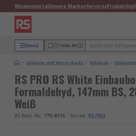
Wissensportal
Unsere Marken
Services
Produkthigh
Menü
Teile-Nr.
/
Gehäuse und Server-Racks
/
Gehäuse
/
Einbaudo
RS PRO RS White Einbaubox
Formaldehyd, 147mm BS, 2
Weiß
RS Best.-Nr.
:
775-8116
Marke
:
RS PRO