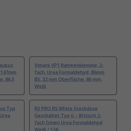
baubox
Vimark VP1 Rahmenklemme, 2-
, 147mm
fach, Urea Formaldehyd, 86mm
e, 86.5
BS, 32 mm Oberfläche, 86 mm,
Weiß
ose Typ
RS PRO RS White Steckdose
 Urea
Geschaltet Typ G – Britisch 2-
fach Innen Urea Formaldehyd
Weiß / 13A