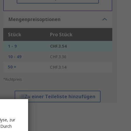
Mengenpreisoptionen
Stück
Pro Stück
1 - 9
CHF.3.54
10 - 49
CHF.3.36
50 +
CHF.3.14
*Richtpreis
Zu einer Teileliste hinzufügen
yse, zur
 Durch