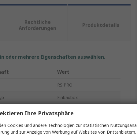
Rechtliche
Produktdetails
Anforderungen
ein oder mehrere Eigenschaften auswählen.
haft
Wert
RS PRO
yp
Einbaubox
r Ausbrüche
2
ektieren Ihre Privatsphäre
28mm
en Cookies und andere Technologien zur statistischen Nutzungsanal
erung und zur Anzeige von Werbung auf Websites von Drittanbietern.
Urea Formaldehyd