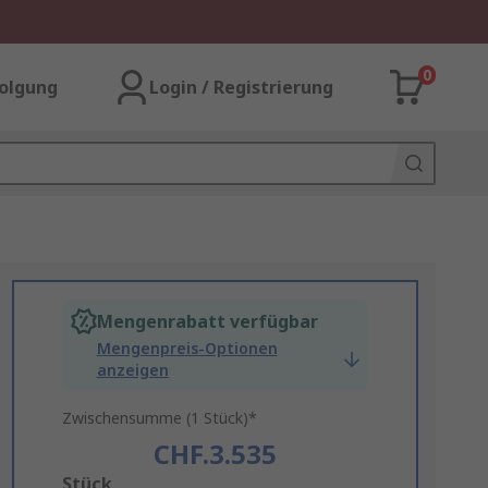
0
olgung
Login / Registrierung
Mengenrabatt verfügbar
Mengenpreis-Optionen
anzeigen
Zwischensumme (1 Stück)*
CHF.3.535
Add
Stück