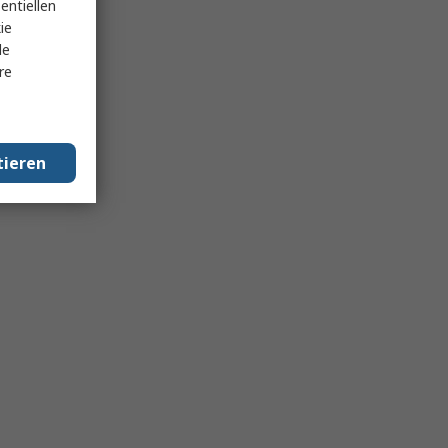
entiellen
ie
le
re
tieren