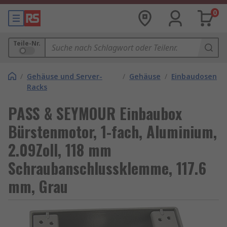
0
Teile-Nr.
/
Gehäuse und Server-
/
Gehäuse
/
Einbaudosen
Racks
PASS & SEYMOUR Einbaubox
Bürstenmotor, 1-fach, Aluminium,
2.09Zoll, 118 mm
Schraubanschlussklemme, 117.6
mm, Grau