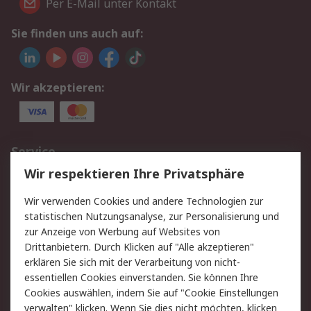
Per E-Mail unter Kontakt
Sie finden uns auch auf:
Wir akzeptieren:
Service
Wir respektieren Ihre Privatsphäre
Value Added Services
Lieferlösungen
Rücksendungen
Kontakt
Wir verwenden Cookies und andere Technologien zur
Hilfe
statistischen Nutzungsanalyse, zur Personalisierung und
zur Anzeige von Werbung auf Websites von
Drittanbietern. Durch Klicken auf "Alle akzeptieren"
Rechtliches
erklären Sie sich mit der Verarbeitung von nicht-
AGB
Datenschutz
essentiellen Cookies einverstanden. Sie können Ihre
Cookies auswählen, indem Sie auf "Cookie Einstellungen
Cookie-Richtlinie
Zahlungsbedingungen
verwalten" klicken. Wenn Sie dies nicht möchten, klicken