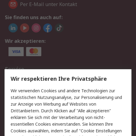
Per E-Mail unter Kontakt
Sie finden uns auch auf:
Wir akzeptieren:
Service
Wir respektieren Ihre Privatsphäre
Value Added Services
Lieferlösungen
Rücksendungen
Kontakt
Wir verwenden Cookies und andere Technologien zur
Hilfe
statistischen Nutzungsanalyse, zur Personalisierung und
zur Anzeige von Werbung auf Websites von
Drittanbietern. Durch Klicken auf "Alle akzeptieren"
Rechtliches
erklären Sie sich mit der Verarbeitung von nicht-
AGB
Datenschutz
essentiellen Cookies einverstanden. Sie können Ihre
Cookies auswählen, indem Sie auf "Cookie Einstellungen
Cookie-Richtlinie
Zahlungsbedingungen