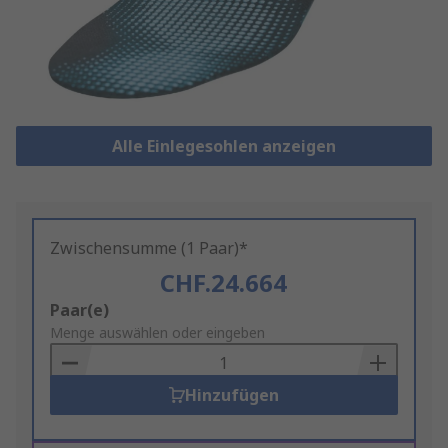
Alle Einlegesohlen anzeigen
Zwischensumme (1 Paar)*
CHF.24.664
Add
Paar(e)
to
Menge auswählen oder eingeben
Basket
Hinzufügen