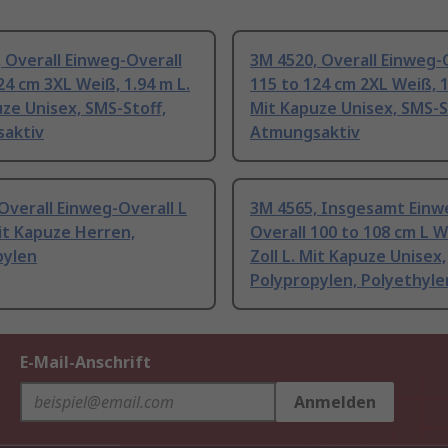
 Overall Einweg-Overall
3M 4520, Overall Einweg-
24 cm 3XL Weiß, 1.94 m L.
115 to 124 cm 2XL Weiß, 1
ze Unisex, SMS-Stoff,
Mit Kapuze Unisex, SMS-S
aktiv
Atmungsaktiv
Overall Einweg-Overall L
3M 4565, Insgesamt Einw
it Kapuze Herren,
Overall 100 to 108 cm L W
pylen
Zoll L. Mit Kapuze Unisex,
Polypropylen, Polyethyle
E-Mail-Anschrift
Anmelden