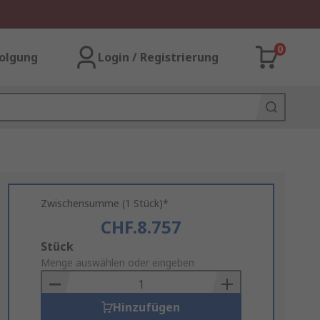
0
olgung
Login / Registrierung
Zwischensumme (1 Stück)*
CHF.8.757
Add
Stück
to
Menge auswählen oder eingeben
Basket
Hinzufügen