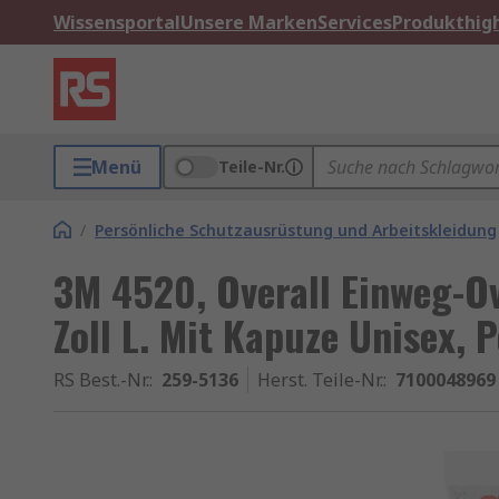
Wissensportal
Unsere Marken
Services
Produkthigh
Menü
Teile-Nr.
/
Persönliche Schutzausrüstung und Arbeitskleidung
3M 4520, Overall Einweg-Ove
Zoll L. Mit Kapuze Unisex, 
RS Best.-Nr.
:
259-5136
Herst. Teile-Nr.
:
7100048969