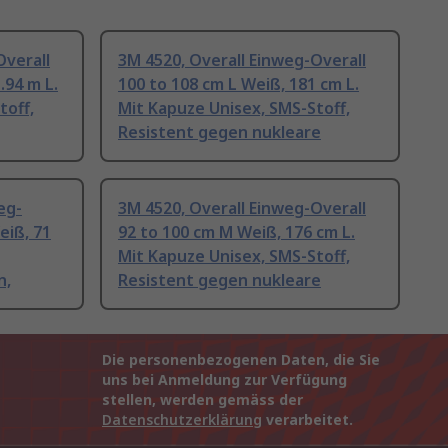
Overall
3M 4520, Overall Einweg-Overall
.94 m L.
100 to 108 cm L Weiß, 181 cm L.
toff,
Mit Kapuze Unisex, SMS-Stoff,
Resistent gegen nukleare
eg-
3M 4520, Overall Einweg-Overall
eiß, 71
92 to 100 cm M Weiß, 176 cm L.
Mit Kapuze Unisex, SMS-Stoff,
n,
Resistent gegen nukleare
Die personenbezogenen Daten, die Sie
uns bei Anmeldung zur Verfügung
stellen, werden gemäss der
Datenschutzerklärung
verarbeitet.