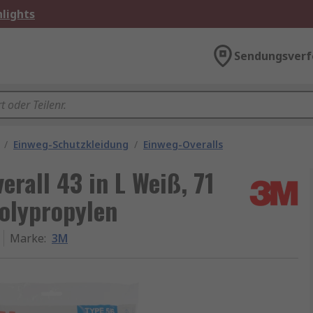
lights
Sendungsverf
/
Einweg-Schutzkleidung
/
Einweg-Overalls
rall 43 in L Weiß, 71
Polypropylen
Marke
:
3M