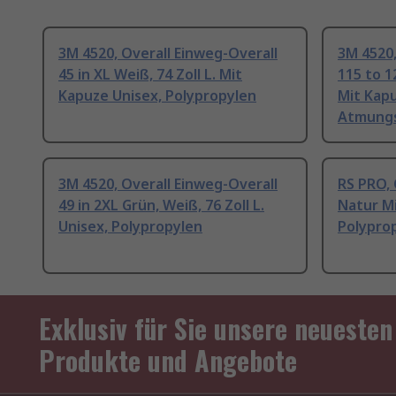
3M 4520, Overall Einweg-Overall
3M 4520,
45 in XL Weiß, 74 Zoll L. Mit
115 to 1
Kapuze Unisex, Polypropylen
Mit Kapu
Atmungs
3M 4520, Overall Einweg-Overall
RS PRO, 
49 in 2XL Grün, Weiß, 76 Zoll L.
Natur M
Unisex, Polypropylen
Polypro
Exklusiv für Sie unsere neuesten
Produkte und Angebote