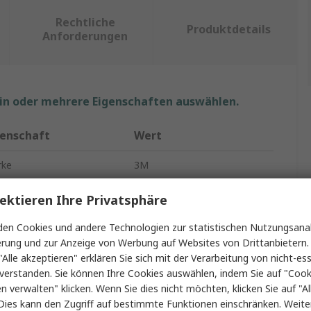
Rechtliche
Produktdetails
Anforderungen
ein oder mehrere Eigenschaften auswählen.
genschaft
Wert
rke
3M
dukt Typ
Einweg-Overall
ektieren Ihre Privatsphäre
öße
L
en Cookies und andere Technologien zur statistischen Nutzungsanal
erung und zur Anzeige von Werbung auf Websites von Drittanbietern.
be
Weiß
"Alle akzeptieren" erklären Sie sich mit der Verarbeitung von nicht-ess
verstanden. Sie können Ihre Cookies auswählen, indem Sie auf "Cook
chenform
Overall
en verwalten" klicken. Wenn Sie dies nicht möchten, klicken Sie auf "Al
Dies kann den Zugriff auf bestimmte Funktionen einschränken. Weite
der
Unisex