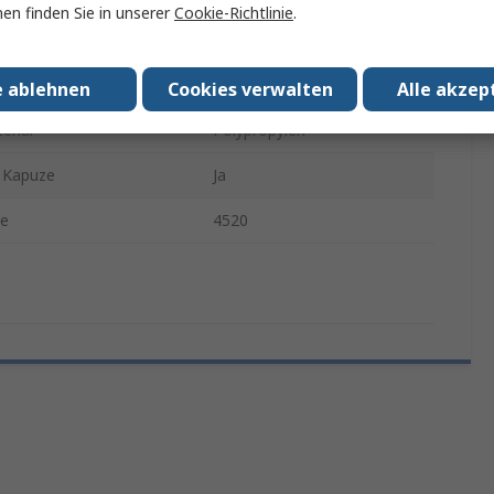
en finden Sie in unserer
Cookie-Richtlinie
.
ge
71Zoll
stumfang
43 in
e ablehnen
Cookies verwalten
Alle akzep
erial
Polypropylen
 Kapuze
Ja
ie
4520