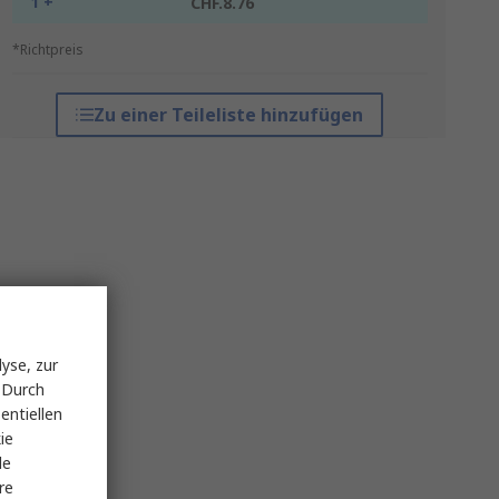
1 +
CHF.8.76
*Richtpreis
Zu einer Teileliste hinzufügen
yse, zur
 Durch
entiellen
ie
le
re