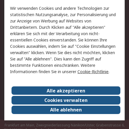
Rücksendungen
Kontakt
Wir verwenden Cookies und andere Technologien zur
Hilfe
statistischen Nutzungsanalyse, zur Personalisierung und
zur Anzeige von Werbung auf Websites von
Drittanbietern. Durch Klicken auf "Alle akzeptieren"
Rechtliches
erklären Sie sich mit der Verarbeitung von nicht-
AGB
Datenschutz
essentiellen Cookies einverstanden. Sie können Ihre
Cookies auswählen, indem Sie auf "Cookie Einstellungen
Cookie-Richtlinie
Zahlungsbedingungen
verwalten" klicken. Wenn Sie dies nicht möchten, klicken
Copyright/Impressum
Sie auf "Alle ablehnen". Dies kann den Zugriff auf
bestimmte Funktionen einschränken. Weitere
Über RS
Informationen finden Sie in unserer
Cookie-Richtlinie
.
Unternehmen
RS weltweit
Karriere bei RS
Nachhaltigkeit
Alle akzeptieren
Qualität/Umwelt/Zertifikate
Presse-Center
Cookies verwalten
Event-Center
Alle ablehnen
Frankfurt am Main, Zweigniederlassung Nänikon/Uster, Grabenstrasse 6,