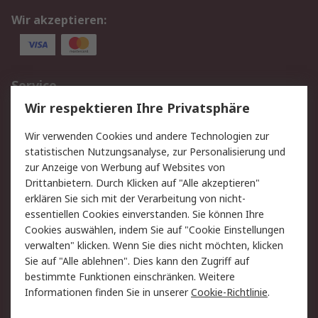
Wir akzeptieren:
Service
Wir respektieren Ihre Privatsphäre
Value Added Services
Lieferlösungen
Rücksendungen
Kontakt
Wir verwenden Cookies und andere Technologien zur
Hilfe
statistischen Nutzungsanalyse, zur Personalisierung und
zur Anzeige von Werbung auf Websites von
Drittanbietern. Durch Klicken auf "Alle akzeptieren"
Rechtliches
erklären Sie sich mit der Verarbeitung von nicht-
AGB
Datenschutz
essentiellen Cookies einverstanden. Sie können Ihre
Cookies auswählen, indem Sie auf "Cookie Einstellungen
Cookie-Richtlinie
Zahlungsbedingungen
verwalten" klicken. Wenn Sie dies nicht möchten, klicken
Copyright/Impressum
Sie auf "Alle ablehnen". Dies kann den Zugriff auf
bestimmte Funktionen einschränken. Weitere
Über RS
Informationen finden Sie in unserer
Cookie-Richtlinie
.
Unternehmen
RS weltweit