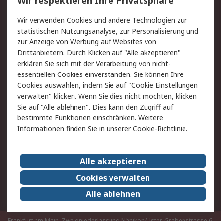
Wir respektieren Ihre Privatsphäre
Value Added Services
Lieferlösungen
Rücksendungen
Kontakt
Wir verwenden Cookies und andere Technologien zur
Hilfe
statistischen Nutzungsanalyse, zur Personalisierung und
zur Anzeige von Werbung auf Websites von
Drittanbietern. Durch Klicken auf "Alle akzeptieren"
Rechtliches
erklären Sie sich mit der Verarbeitung von nicht-
AGB
Datenschutz
essentiellen Cookies einverstanden. Sie können Ihre
Cookies auswählen, indem Sie auf "Cookie Einstellungen
Cookie-Richtlinie
Zahlungsbedingungen
verwalten" klicken. Wenn Sie dies nicht möchten, klicken
Copyright/Impressum
Sie auf "Alle ablehnen". Dies kann den Zugriff auf
bestimmte Funktionen einschränken. Weitere
Über RS
Informationen finden Sie in unserer
Cookie-Richtlinie
.
Unternehmen
RS weltweit
Karriere bei RS
Nachhaltigkeit
Alle akzeptieren
Qualität/Umwelt/Zertifikate
Presse-Center
Cookies verwalten
Event-Center
Alle ablehnen
Frankfurt am Main, Zweigniederlassung Nänikon/Uster, Grabenstrasse 6,