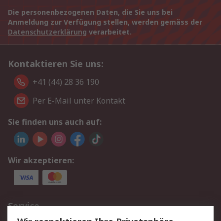
Die personenbezogenen Daten, die Sie uns bei
Anmeldung zur Verfügung stellen, werden gemäss der
Datenschutzerklärung
verarbeitet.
Kontaktieren Sie uns:
+41 (44) 28 36 190
Per E-Mail unter Kontakt
Sie finden uns auch auf:
Wir akzeptieren:
Service