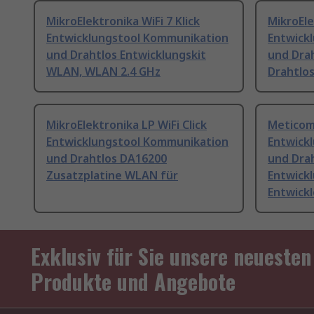
MikroElektronika WiFi 7 Klick
MikroEle
Entwicklungstool Kommunikation
Entwick
und Drahtlos Entwicklungskit
und Drah
WLAN, WLAN 2.4 GHz
Drahtlos
MikroElektronika LP WiFi Click
Metico
Entwicklungstool Kommunikation
Entwick
und Drahtlos DA16200
und Dra
Zusatzplatine WLAN für
Entwick
Entwickl
Exklusiv für Sie unsere neuesten
Produkte und Angebote