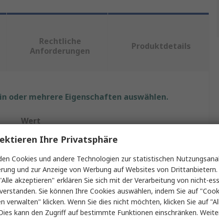
Rechtliche
Produktdetails
Anforderungen
ein oder mehrere Eigenschaften auswählen.
Wert
ektieren Ihre Privatsphäre
Infineon
en Cookies und andere Technologien zur statistischen Nutzungsanal
Entwicklungskit
erung und zur Anzeige von Werbung auf Websites von Drittanbietern.
"Alle akzeptieren" erklären Sie sich mit der Verarbeitung von nicht-ess
Entwicklungstool Kommunikation und Drahtlos
verstanden. Sie können Ihre Cookies auswählen, indem Sie auf "Cook
en verwalten" klicken. Wenn Sie dies nicht möchten, klicken Sie auf "Al
WLAN
Dies kann den Zugriff auf bestimmte Funktionen einschränken. Weite