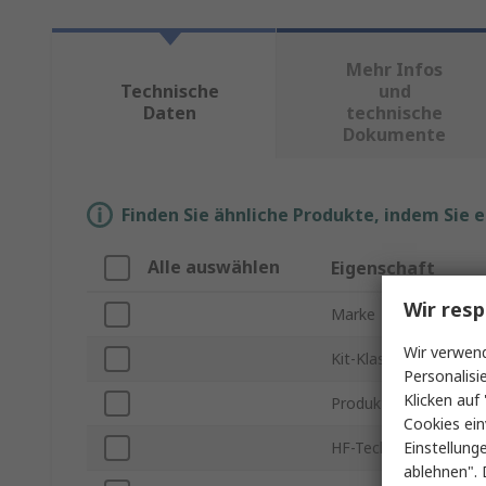
Mehr Infos
Technische
und
Daten
technische
Dokumente
Finden Sie ähnliche Produkte, indem Sie 
Alle auswählen
Eigenschaft
Wir resp
Marke
Wir verwend
Kit-Klassifizierung
Personalisi
Klicken auf 
Produkt Typ
Cookies ein
Einstellung
HF-Technologie
ablehnen". 