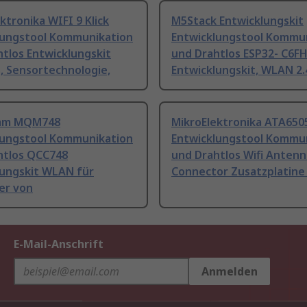
ktronika WIFI 9 Klick
M5Stack Entwicklungskit
lungstool Kommunikation
Entwicklungstool Kommu
tlos Entwicklungskit
und Drahtlos ESP32- C6F
, Sensortechnologie,
Entwicklungskit, WLAN 2.
mm MQM748
MikroElektronika ATA6505
lungstool Kommunikation
Entwicklungstool Kommu
htlos QCC748
und Drahtlos Wifi Antenn
lungskit WLAN für
Connector Zusatzplatin
er von
E-Mail-Anschrift
Anmelden