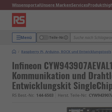
Wissensportal
Unsere Marken
Services
Produkthigh
Menü
Teile-Nr.
/
Raspberry Pi, Arduino, ROCK und Entwicklungstools
Infineon CYW943907AEVAL1
Kommunikation und Draht
Entwicklungskit SingleChip
RS Best.-Nr.
:
144-6503
Herst. Teile-Nr.
:
CYW943907