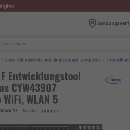
lights
Sendungsverf
/
Entwicklungstools und Single Board Computer
/
Entwicklun
F Entwicklungstool
los CYW43907
 WiFi, WLAN 5
AEVAL1F
Marke
:
Infineon