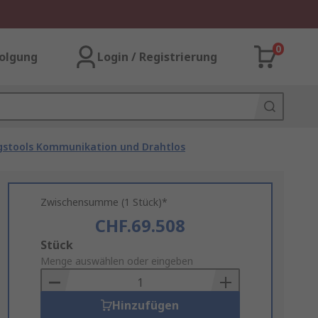
0
olgung
Login / Registrierung
gstools Kommunikation und Drahtlos
Zwischensumme (1 Stück)*
CHF.69.508
Add
Stück
to
Menge auswählen oder eingeben
Basket
Hinzufügen