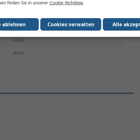
SingleChip WiFi
en finden Sie in unserer
Cookie-Richtlinie
.
CYW43907
e ablehnen
Cookies verwalten
Alle akzep
CYW943907AEVAL1F
5GHz
RoHS