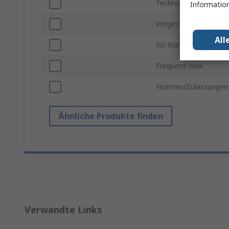
Technologie
Information
Vorgestelltes Gerät
All
Kit-Name
Frequenz max.
Normen/Zulassungen
Ähnliche Produkte finden
Verwandte Links