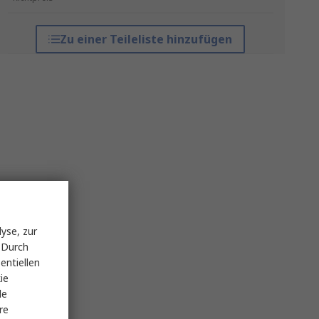
Zu einer Teileliste hinzufügen
yse, zur
 Durch
entiellen
ie
le
re