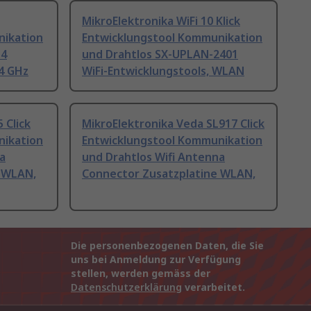
MikroElektronika WiFi 10 Klick
nikation
Entwicklungstool Kommunikation
H4
und Drahtlos SX-UPLAN-2401
4 GHz
WiFi-Entwicklungstools, WLAN
 Click
MikroElektronika Veda SL917 Click
nikation
Entwicklungstool Kommunikation
a
und Drahtlos Wifi Antenna
e WLAN,
Connector Zusatzplatine WLAN,
Die personenbezogenen Daten, die Sie
uns bei Anmeldung zur Verfügung
stellen, werden gemäss der
Datenschutzerklärung
verarbeitet.