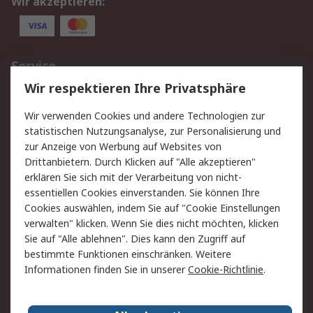
Wir akzeptieren:
Service
Wir respektieren Ihre Privatsphäre
Value Added Services
Lieferlösungen
Rücksendungen
Kontakt
Wir verwenden Cookies und andere Technologien zur
Hilfe
statistischen Nutzungsanalyse, zur Personalisierung und
zur Anzeige von Werbung auf Websites von
Drittanbietern. Durch Klicken auf "Alle akzeptieren"
Rechtliches
erklären Sie sich mit der Verarbeitung von nicht-
AGB
Datenschutz
essentiellen Cookies einverstanden. Sie können Ihre
Cookies auswählen, indem Sie auf "Cookie Einstellungen
Cookie-Richtlinie
Zahlungsbedingungen
verwalten" klicken. Wenn Sie dies nicht möchten, klicken
Copyright/Impressum
Sie auf "Alle ablehnen". Dies kann den Zugriff auf
bestimmte Funktionen einschränken. Weitere
Über RS
Informationen finden Sie in unserer
Cookie-Richtlinie
.
Unternehmen
RS weltweit