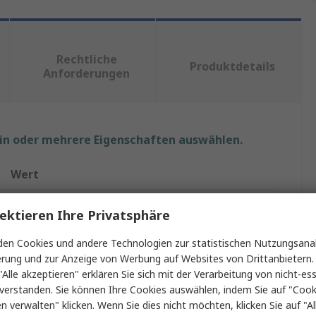
Rechtliche
Produktdetails
Anforderungen
ein oder mehrere Eigenschaften auswählen.
Wert
Ezurio
ektieren Ihre Privatsphäre
Bluetooth
en Cookies und andere Technologien zur statistischen Nutzungsanal
erung und zur Anzeige von Werbung auf Websites von Drittanbietern.
Entwicklungskit
"Alle akzeptieren" erklären Sie sich mit der Verarbeitung von nicht-ess
verstanden. Sie können Ihre Cookies auswählen, indem Sie auf "Cook
Bluetooth
en verwalten" klicken. Wenn Sie dies nicht möchten, klicken Sie auf "Al