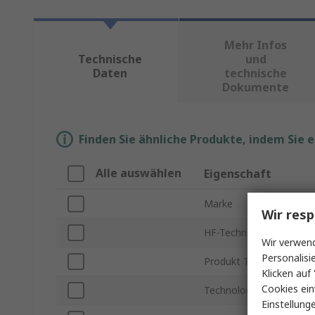
Mehr Infos
Technische
und
Daten
technische
Dokumente
Finden Sie ähnliche Produkte, indem Sie 
Alle auswählen
Eigenschaft
Marke
Wir resp
HF-Technologie
Wir verwend
Personalisi
Produkt Typ
Klicken auf 
Cookies ein
Technologie
Einstellung