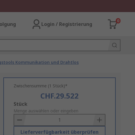
0
olgung
Login / Registrierung
gstools Kommunikation und Drahtlos
Zwischensumme (1 Stück)*
CHF.29.522
Add
Stück
to
Menge auswählen oder eingeben
Basket
Lieferverfügbarkeit überprüfen