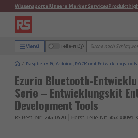
Wissensportal
Unsere Marken
Services
Produkthigh
Menü
Teile-Nr.
/
Raspberry Pi, Arduino, ROCK und Entwicklungstools
Ezurio Bluetooth-Entwicklu
Serie – Entwicklungskit En
Development Tools
RS Best.-Nr.
:
246-0520
Herst. Teile-Nr.
:
453-00091-