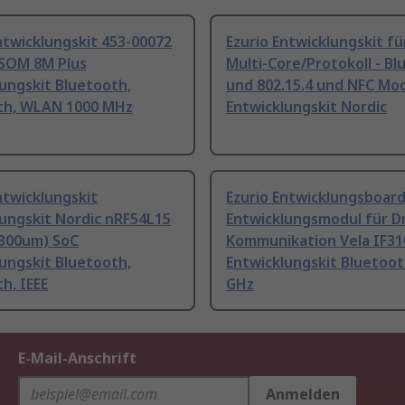
ntwicklungskit 453-00072
Ezurio Entwicklungskit f
SOM 8M Plus
Multi-Core/Protokoll - B
ungskit Bluetooth,
und 802.15.4 und NFC Mo
th, WLAN 1000 MHz
Entwicklungskit Nordic
ntwicklungskit
Ezurio Entwicklungsboar
ungskit Nordic nRF54L15
Entwicklungsmodul für D
300um) SoC
Kommunikation Vela IF31
ungskit Bluetooth,
Entwicklungskit Bluetoot
h, IEEE
GHz
E-Mail-Anschrift
Anmelden