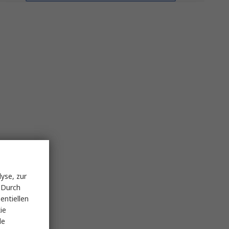
yse, zur
 Durch
entiellen
ie
le