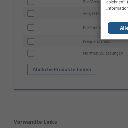
Zur Verwendung mit
ablehnen". 
Information
Vorgestelltes Gerät
Kit-Name
All
Frequenz max.
Normen/Zulassungen
Ähnliche Produkte finden
Verwandte Links