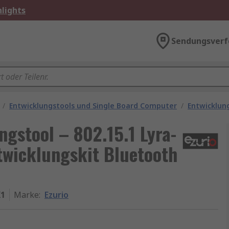
lights
Sendungsverf
/
Entwicklungstools und Single Board Computer
/
Entwicklun
ngstool – 802.15.1 Lyra-
twicklungskit Bluetooth
K1
Marke
:
Ezurio