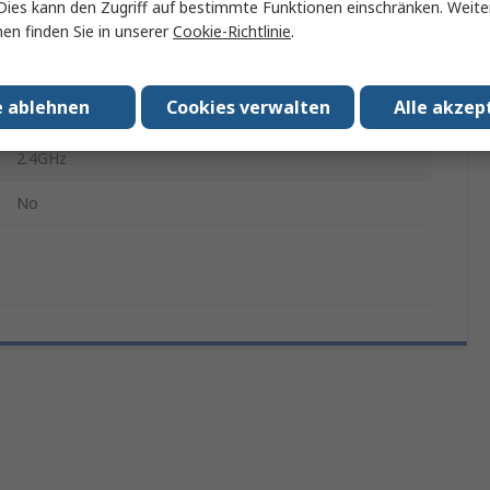
453-00090C, 453-00090R, 453-00091C, 453-00091R
Dies kann den Zugriff auf bestimmte Funktionen einschränken. Weite
en finden Sie in unserer
Cookie-Richtlinie
.
Bluetooth Development Tools
Bluetooth-Entwicklungstool – 802.15.1 Lyra-Serie –
e ablehnen
Cookies verwalten
Alle akzep
Entwicklungskit
2.4GHz
No