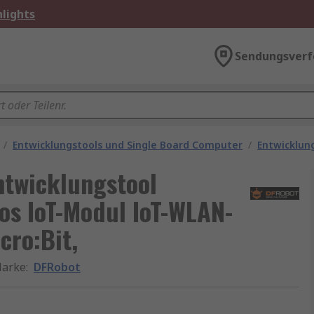
lights
Sendungsverf
/
Entwicklungstools und Single Board Computer
/
Entwicklun
twicklungstool
s IoT-Modul IoT-WLAN-
cro:Bit,
arke
:
DFRobot