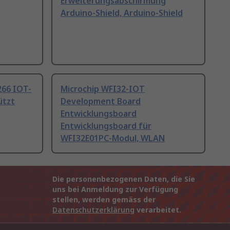
Erweiterungsabschirmung
Arduino-Shield, Arduino-Shield
266 IOT-
Microchip WFI32-IOT
ützt
Development Board
Entwicklungsboard
Entwicklungsboard für
WFI32E01PC-Modul, WLAN
Die personenbezogenen Daten, die Sie
uns bei Anmeldung zur Verfügung
stellen, werden gemäss der
Datenschutzerklärung
verarbeitet.