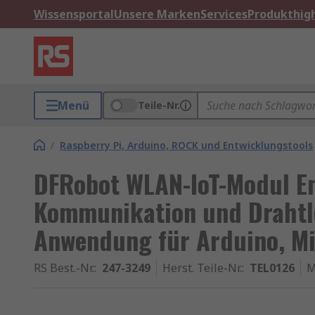
Wissensportal
Unsere Marken
Services
Produkthigh
Menü
Teile-Nr.
/
Raspberry Pi, Arduino, ROCK und Entwicklungstools
DFRobot WLAN-IoT-Modul En
Kommunikation und Drahtlo
Anwendung für Arduino, Mi
RS Best.-Nr.
:
247-3249
Herst. Teile-Nr.
:
TEL0126
M