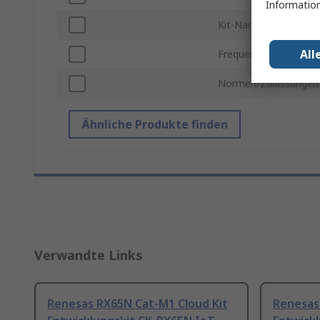
Information
Kit-Name
All
Frequenz max.
Normen/Zulassungen
Ähnliche Produkte finden
Verwandte Links
Renesas RX65N Cat-M1 Cloud Kit
Renesas