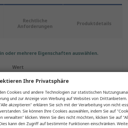
Rechtliche
Produktdetails
Anforderungen
ein oder mehrere Eigenschaften auswählen.
Wert
DFRobot
ektieren Ihre Privatsphäre
Entwicklungstool Kommunikation und Drahtlos
en Cookies und andere Technologien zur statistischen Nutzungsanal
erung und zur Anzeige von Werbung auf Websites von Drittanbietern.
IoT-Modul
"Alle akzeptieren" erklären Sie sich mit der Verarbeitung von nicht-ess
verstanden. Sie können Ihre Cookies auswählen, indem Sie auf "Cook
IoT-WLAN-Anwendung
en verwalten" klicken. Wenn Sie dies nicht möchten, klicken Sie auf "Al
Dies kann den Zugriff auf bestimmte Funktionen einschränken. Weite
Arduino, Micro:Bit, STM32