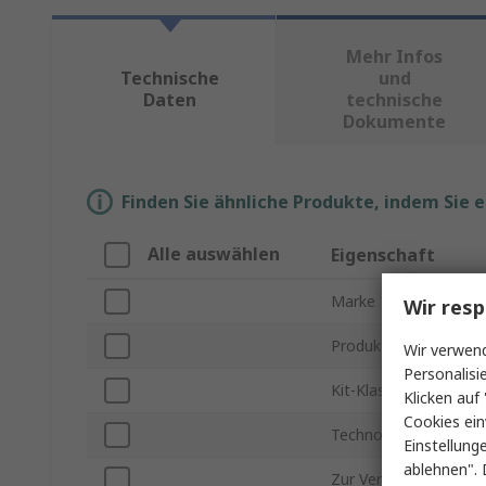
Mehr Infos
Technische
und
Daten
technische
Dokumente
Finden Sie ähnliche Produkte, indem Sie 
Alle auswählen
Eigenschaft
Marke
Wir resp
Produkt Typ
Wir verwend
Personalisi
Kit-Klassifizierung
Klicken auf 
Cookies ein
Technologie
Einstellung
ablehnen". 
Zur Verwendung mit