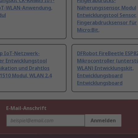
lungskit CK-RA6M5 IoT-
Fingerabdrucks-
IoT-WLAN-Anwendung,
Näherungssensor, Modul
dul
Entwicklungstool Sensor,
Fingerabdrucksensor für
Micro:Bit,
ip IoT-Netzwerk-
DFRobot FireBeetle ESP8
er Entwicklungstool
Mikrocontroller (unterst
kation und Drahtlos
WLAN) Entwicklungskit,
510 Modul, WLAN 2.4
Entwicklungsboard
Entwicklungsboard
E-Mail-Anschrift
Anmelden