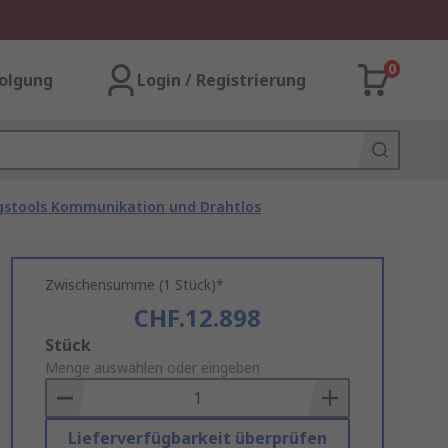
0
olgung
Login / Registrierung
gstools Kommunikation und Drahtlos
Zwischensumme (1 Stück)*
CHF.12.898
Add
Stück
to
Menge auswählen oder eingeben
Basket
Lieferverfügbarkeit überprüfen