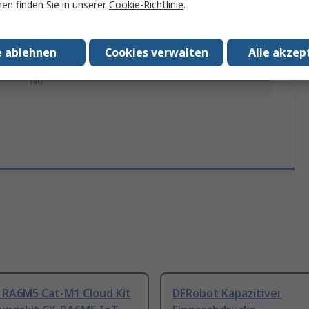
en finden Sie in unserer
Cookie-Richtlinie
.
WLAN-IoT-Modul
e ablehnen
Cookies verwalten
Alle akzep
2.4GHz
No
 RA6M5 Cat-M1 Cloud Kit
DFRobot Kapazitiver