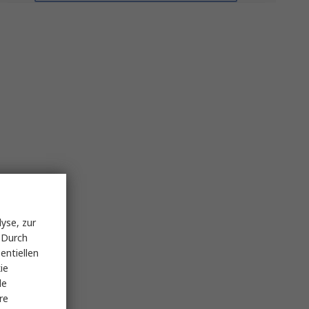
yse, zur
 Durch
entiellen
ie
le
re