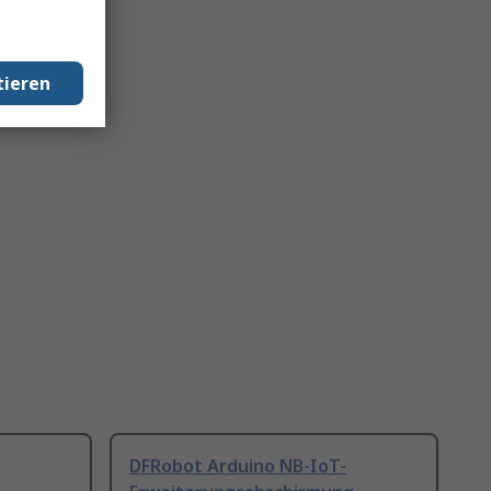
tieren
DFRobot Arduino NB-IoT-