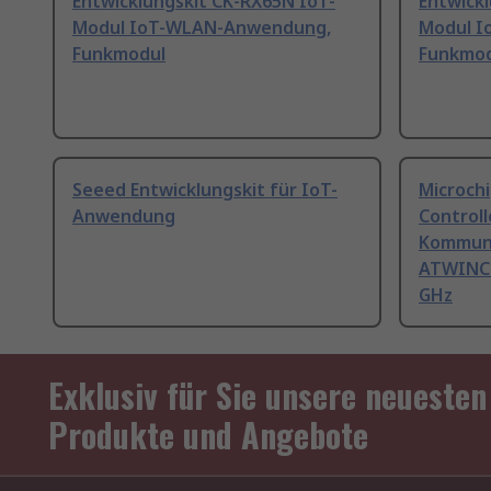
Entwicklungskit CK-RX65N IoT-
Entwick
Modul IoT-WLAN-Anwendung,
Modul 
Funkmodul
Funkmo
Seeed Entwicklungskit für IoT-
Microch
Anwendung
Controll
Kommuni
ATWINC1
GHz
Exklusiv für Sie unsere neuesten
Produkte und Angebote