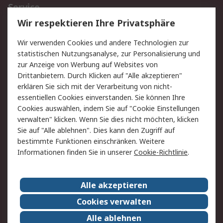
Service
Wir respektieren Ihre Privatsphäre
Value Added Services
Lieferlösungen
Rücksendungen
Kontakt
Wir verwenden Cookies und andere Technologien zur
Hilfe
statistischen Nutzungsanalyse, zur Personalisierung und
zur Anzeige von Werbung auf Websites von
Drittanbietern. Durch Klicken auf "Alle akzeptieren"
Rechtliches
erklären Sie sich mit der Verarbeitung von nicht-
AGB
Datenschutz
essentiellen Cookies einverstanden. Sie können Ihre
Cookies auswählen, indem Sie auf "Cookie Einstellungen
Cookie-Richtlinie
Zahlungsbedingungen
verwalten" klicken. Wenn Sie dies nicht möchten, klicken
Copyright/Impressum
Sie auf "Alle ablehnen". Dies kann den Zugriff auf
bestimmte Funktionen einschränken. Weitere
Über RS
Informationen finden Sie in unserer
Cookie-Richtlinie
.
Unternehmen
RS weltweit
Karriere bei RS
Nachhaltigkeit
Alle akzeptieren
Qualität/Umwelt/Zertifikate
Presse-Center
Cookies verwalten
Event-Center
Alle ablehnen