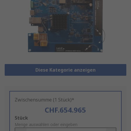
Diese Kategorie anzeigen
Zwischensumme (1 Stück)*
CHF.654.965
Add
Stück
to
Menge auswählen oder eingeben