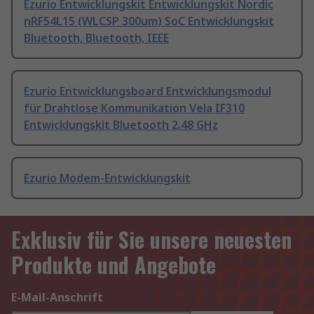
Ezurio Entwicklungskit Entwicklungskit Nordic
nRF54L15 (WLCSP 300um) SoC Entwicklungskit
Bluetooth, Bluetooth, IEEE
Ezurio Entwicklungsboard Entwicklungsmodul
für Drahtlose Kommunikation Vela IF310
Entwicklungskit Bluetooth 2.48 GHz
Ezurio Modem-Entwicklungskit
Exklusiv für Sie unsere neuesten
Produkte und Angebote
E-Mail-Anschrift