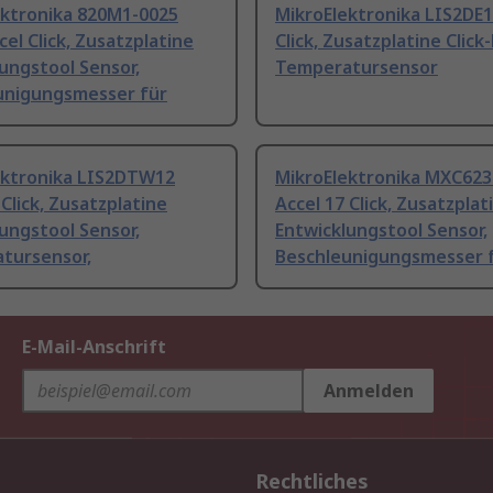
ektronika 820M1-0025
MikroElektronika LIS2DE1
cel Click, Zusatzplatine
Click, Zusatzplatine Click
ungstool Sensor,
Temperatursensor
unigungsmesser für
ektronika LIS2DTW12
MikroElektronika MXC62
 Click, Zusatzplatine
Accel 17 Click, Zusatzplat
ungstool Sensor,
Entwicklungstool Sensor,
tursensor,
Beschleunigungsmesser 
E-Mail-Anschrift
Anmelden
Rechtliches