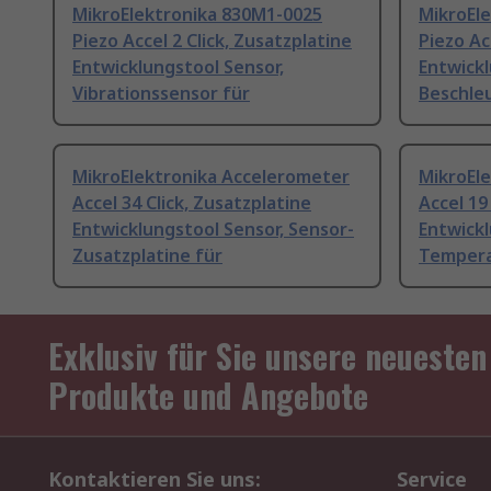
MikroElektronika 830M1-0025
MikroEl
Piezo Accel 2 Click, Zusatzplatine
Piezo Ac
Entwicklungstool Sensor,
Entwickl
Vibrationssensor für
Beschle
MikroElektronika Accelerometer
MikroEl
Accel 34 Click, Zusatzplatine
Accel 19
Entwicklungstool Sensor, Sensor-
Entwickl
Zusatzplatine für
Tempera
Exklusiv für Sie unsere neuesten
Produkte und Angebote
Kontaktieren Sie uns:
Service