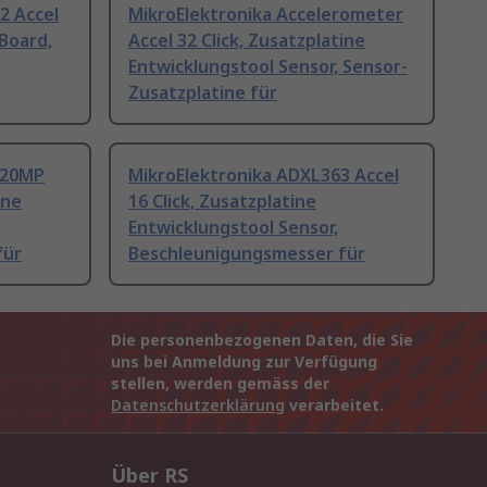
2 Accel
MikroElektronika Accelerometer
-Board,
Accel 32 Click, Zusatzplatine
Entwicklungstool Sensor, Sensor-
Zusatzplatine für
320MP
MikroElektronika ADXL363 Accel
ine
16 Click, Zusatzplatine
Entwicklungstool Sensor,
für
Beschleunigungsmesser für
Die personenbezogenen Daten, die Sie
uns bei Anmeldung zur Verfügung
stellen, werden gemäss der
Datenschutzerklärung
verarbeitet.
Über RS