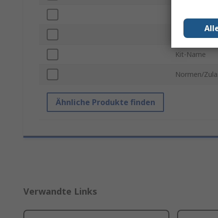
Zur Verwendu
All
Kit-Klassifizi
Kit-Name
Normen/Zula
Ähnliche Produkte finden
Verwandte Links