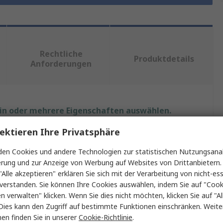
Rechtliche
Produktdetails
Anforderungen
ein oder mehrere Eigenschaften auswählen.
ektieren Ihre Privatsphäre
t
Wert
en Cookies und andere Technologien zur statistischen Nutzungsanal
MikroElektronika
erung und zur Anzeige von Werbung auf Websites von Drittanbietern.
"Alle akzeptieren" erklären Sie sich mit der Verarbeitung von nicht-ess
Entwicklungstool Sensor
verstanden. Sie können Ihre Cookies auswählen, indem Sie auf "Cook
en verwalten" klicken. Wenn Sie dies nicht möchten, klicken Sie auf "Al
logie
Vibrationssensor
Dies kann den Zugriff auf bestimmte Funktionen einschränken. Weite
en finden Sie in unserer
Cookie-Richtlinie
.
 Gerät
830M1-0050