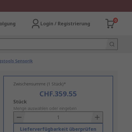
0
olgung
Login / Registrierung
gstools Sensorik
Zwischensumme (1 Stück)*
CHF.359.55
Add
Stück
to
Menge auswählen oder eingeben
Basket
Lieferverfügbarkeit überprüfen