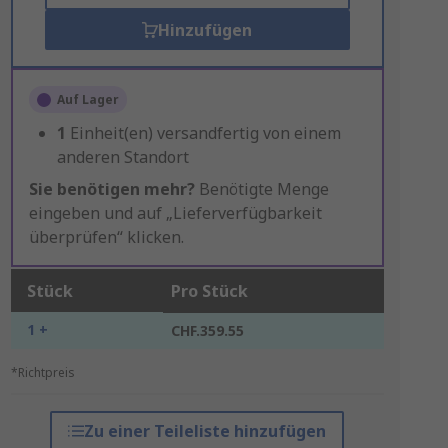
Hinzufügen
Auf Lager
1
Einheit(en) versandfertig von einem
anderen Standort
Sie benötigen mehr?
Benötigte Menge
eingeben und auf „Lieferverfügbarkeit
überprüfen“ klicken.
Stück
Pro Stück
1 +
CHF.359.55
*Richtpreis
Zu einer Teileliste hinzufügen