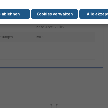
ng mit
Industrielle Nutzung
e ablehnen
Cookies verwalten
Alle akzep
erung
Zusatzplatine
Piezo Accel 2 Click
ssungen
RoHS