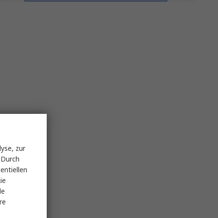
yse, zur
 Durch
entiellen
ie
le
re