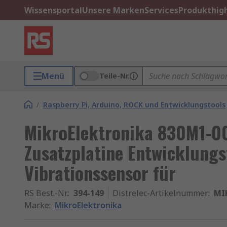
Wissensportal
Unsere Marken
Services
Produkthigh
Menü
Teile-Nr.
/
Raspberry Pi, Arduino, ROCK und Entwicklungstools
MikroElektronika 830M1-00
Zusatzplatine Entwicklungs
Vibrationssensor für
RS Best.-Nr.
:
394-149
Distrelec-Artikelnummer
:
MI
Marke
:
MikroElektronika