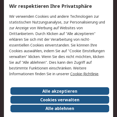
Wir respektieren Ihre Privatsphäre
Value Added Services
Lieferlösungen
Rücksendungen
Kontakt
Wir verwenden Cookies und andere Technologien zur
Hilfe
statistischen Nutzungsanalyse, zur Personalisierung und
zur Anzeige von Werbung auf Websites von
Drittanbietern. Durch Klicken auf "Alle akzeptieren"
Rechtliches
erklären Sie sich mit der Verarbeitung von nicht-
AGB
Datenschutz
essentiellen Cookies einverstanden. Sie können Ihre
Cookies auswählen, indem Sie auf "Cookie Einstellungen
Cookie-Richtlinie
Zahlungsbedingungen
verwalten" klicken. Wenn Sie dies nicht möchten, klicken
Copyright/Impressum
Sie auf "Alle ablehnen". Dies kann den Zugriff auf
bestimmte Funktionen einschränken. Weitere
Über RS
Informationen finden Sie in unserer
Cookie-Richtlinie
.
Unternehmen
RS weltweit
Karriere bei RS
Nachhaltigkeit
Alle akzeptieren
Qualität/Umwelt/Zertifikate
Presse-Center
Cookies verwalten
Event-Center
Alle ablehnen