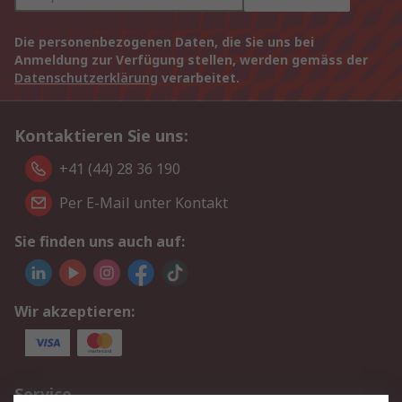
Die personenbezogenen Daten, die Sie uns bei
Anmeldung zur Verfügung stellen, werden gemäss der
Datenschutzerklärung
verarbeitet.
Kontaktieren Sie uns:
+41 (44) 28 36 190
Per E-Mail unter Kontakt
Sie finden uns auch auf:
Wir akzeptieren:
Service