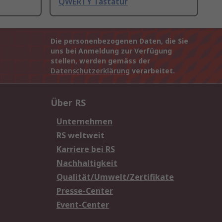
QWERTY Tastatur
Die personenbezogenen Daten, die Sie
uns bei Anmeldung zur Verfügung
stellen, werden gemäss der
Datenschutzerklärung
verarbeitet.
Über RS
Unternehmen
RS weltweit
Karriere bei RS
Nachhaltigkeit
Qualität/Umwelt/Zertifikate
Presse-Center
Event-Center