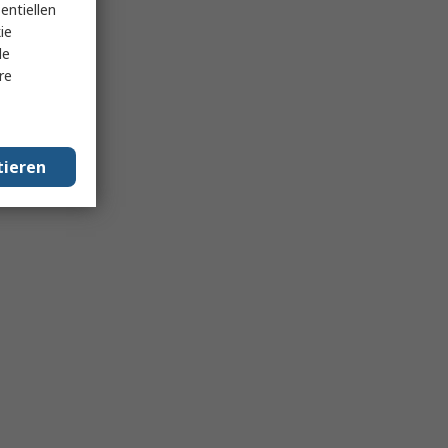
entiellen
ie
le
re
tieren