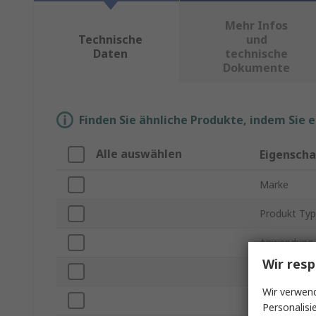
Mehr Infos
Technische
und
Daten
technische
Dokumente
Finden Sie ähnliche Produkte, indem Sie 
Alle auswählen
Eigenscha
Marke
Produkt Typ
Anwendung
Wir resp
Maximale Et
Wir verwend
Tragbares G
Personalisi