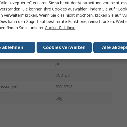
"Alle akzeptieren" erklären Sie sich mit der Verarbeitung von nicht-ess
Ja
verstanden. Sie können Ihre Cookies auswählen, indem Sie auf "Cook
en verwalten" klicken. Wenn Sie dies nicht möchten, klicken Sie auf "Al
 Typ
EU
Dies kann den Zugriff auf bestimmte Funktionen einschränken. Weite
en finden Sie in unserer
Cookie-Richtlinie
.
nnektivität
Ja
mpfschlauch
Ja
e ablehnen
Cookies verwalten
Alle akzep
erkzeug
Automatisch
Ja
USB 2.0
assungen
ISO 5748
50g