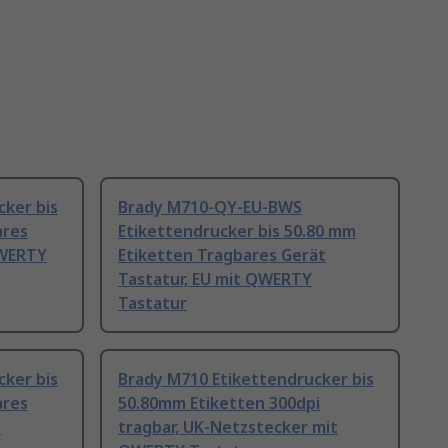
cker bis
Brady M710-QY-EU-BWS
ares
Etikettendrucker bis 50.80 mm
QWERTY
Etiketten Tragbares Gerät
Tastatur, EU mit QWERTY
Tastatur
cker bis
Brady M710 Etikettendrucker bis
ares
50.80mm Etiketten 300dpi
H
tragbar, UK-Netzstecker mit