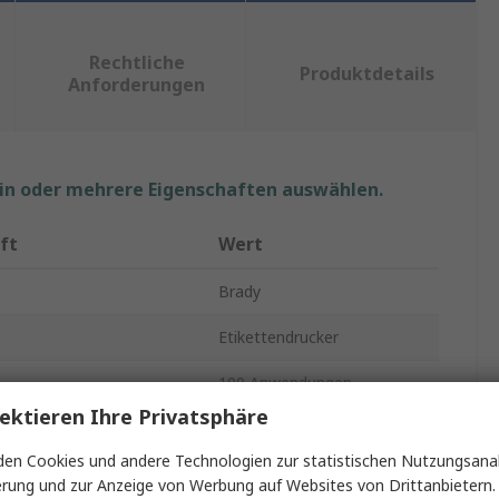
Rechtliche
Produktdetails
Anforderungen
ein oder mehrere Eigenschaften auswählen.
ft
Wert
Brady
Etikettendrucker
100 Anwendungen
ektieren Ihre Privatsphäre
ikettenbreite
50.8mm
en Cookies und andere Technologien zur statistischen Nutzungsanal
erät
Ja
erung und zur Anzeige von Werbung auf Websites von Drittanbietern.