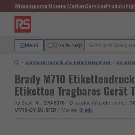
Wissensportal
Unsere Marken
Services
Produkthigh
Menü
Teile-Nr.
/
Computertechnik und Peripheriegeräte
/
Etikett
Brady M710 Etikettendruck
Etiketten Tragbares Gerät T
RS Best.-Nr.
:
270-6376
Distrelec-Artikelnummer
:
30
M710-QY-EU-SFID
Marke
:
Brady