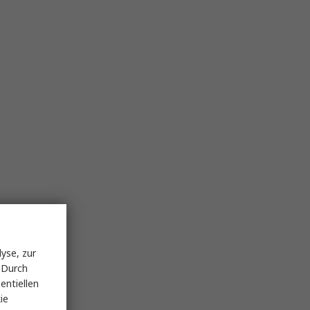
yse, zur
 Durch
entiellen
ie