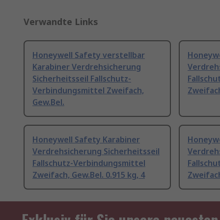
Verwandte Links
Honeywell Safety verstellbar
Honeywe
Karabiner Verdrehsicherung
Verdrehs
Sicherheitsseil Fallschutz-
Fallschu
Verbindungsmittel Zweifach,
Zweifach
Gew.Bel.
Honeywell Safety Karabiner
Honeywe
Verdrehsicherung Sicherheitsseil
Verdrehs
Fallschutz-Verbindungsmittel
Fallschu
Zweifach, Gew.Bel. 0.915 kg, 4
Zweifach
Exklusiv für Sie unsere neuesten