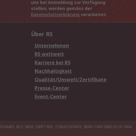
uns bei Anmeldung zur Verfügung
stellen, werden gemäss der
Datenschutzerklärung
verarbeitet.
Über RS
Unternehmen
RS weltweit
Karriere bei RS
Nachhaltigkeit
Qualität/Umwelt/Zertifikate
Presse-Center
Event-Center
20166401, BLZ: 8836, SWIFT/BIC: COBACHZHXXX, IBAN: CH63 0883 6120 1664