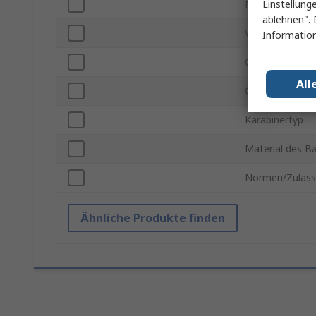
Einstellung
Nutzungszwec
ablehnen". 
Verstellbar
Information
Gurtverbindung
All
Gewichtsbelas
Karabinertyp
Material des B
Normen/Zulas
Ähnliche Produkte finden