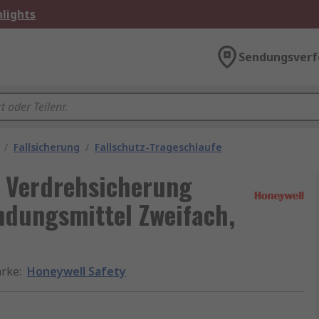
lights
Sendungsverf
/
Fallsicherung
/
Fallschutz-Trageschlaufe
r Verdrehsicherung
indungsmittel Zweifach,
rke
:
Honeywell Safety