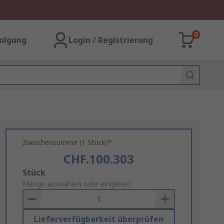
0
olgung
Login / Registrierung
Zwischensumme (1 Stück)*
CHF.100.303
Add
Stück
to
Menge auswählen oder eingeben
Basket
Lieferverfügbarkeit überprüfen