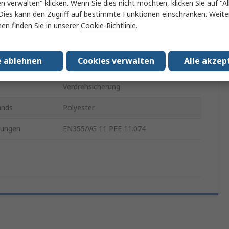
en verwalten" klicken. Wenn Sie dies nicht möchten, klicken Sie auf "Al
k
Fallschutz
Dies kann den Zugriff auf bestimmte Funktionen einschränken. Weite
Nein
en finden Sie in unserer
Cookie-Richtlinie
.
Karabiner
e ablehnen
Cookies verwalten
Alle akzep
tung
0.87kg
Verdrehsicherung
ands
Polyester
sungen
EN355/VG 11 PFE 11.074