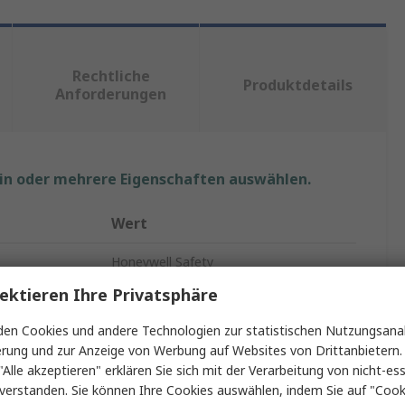
Rechtliche
Produktdetails
Anforderungen
ein oder mehrere Eigenschaften auswählen.
Wert
Honeywell Safety
ektieren Ihre Privatsphäre
änge
1.5m
en Cookies und andere Technologien zur statistischen Nutzungsanal
Fallschutz-Verbindungsmittel
erung und zur Anzeige von Werbung auf Websites von Drittanbietern.
"Alle akzeptieren" erklären Sie sich mit der Verarbeitung von nicht-ess
Zweifach
verstanden. Sie können Ihre Cookies auswählen, indem Sie auf "Cook