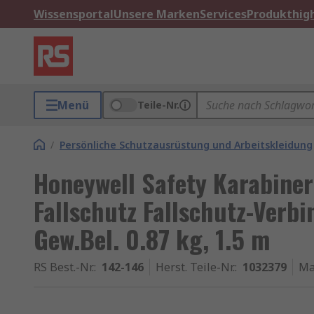
Wissensportal
Unsere Marken
Services
Produkthigh
Menü
Teile-Nr.
/
Persönliche Schutzausrüstung und Arbeitskleidung
Honeywell Safety Karabine
Fallschutz Fallschutz-Verb
Gew.Bel. 0.87 kg, 1.5 m
RS Best.-Nr.
:
142-146
Herst. Teile-Nr.
:
1032379
Ma