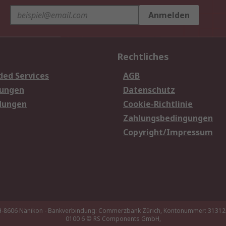
Anmelden
Rechtliches
ded Services
AGB
sungen
Datenschutz
dungen
Cookie-Richtlinie
Zahlungsbedingungen
Copyright/Impressum
 CH-8606 Nänikon - Bankverbindung: Commerzbank Zürich, Kontonummer: 3131
0100 6
© RS Components GmbH,