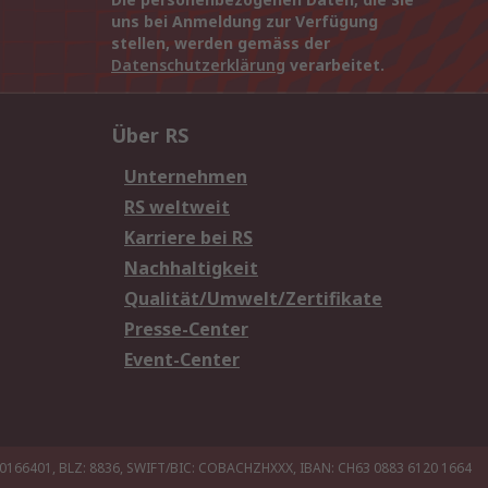
uns bei Anmeldung zur Verfügung
stellen, werden gemäss der
Datenschutzerklärung
verarbeitet.
Über RS
Unternehmen
RS weltweit
Karriere bei RS
Nachhaltigkeit
Qualität/Umwelt/Zertifikate
Presse-Center
Event-Center
20166401, BLZ: 8836, SWIFT/BIC: COBACHZHXXX, IBAN: CH63 0883 6120 1664