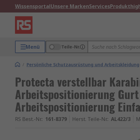
Wissensportal
Unsere Marken
Services
Produkthigh
Menü
Teile-Nr.
/
Persönliche Schutzausrüstung und Arbeitskleidung
Protecta verstellbar Karab
Arbeitspositionierung Gurt
Arbeitspositionierung Einfa
RS Best.-Nr.
:
161-8379
Herst. Teile-Nr.
:
AL422/3
M