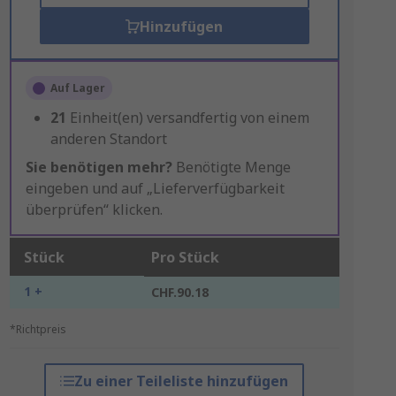
Hinzufügen
Auf Lager
21
Einheit(en) versandfertig von einem
anderen Standort
Sie benötigen mehr?
Benötigte Menge
eingeben und auf „Lieferverfügbarkeit
überprüfen“ klicken.
Stück
Pro Stück
1 +
CHF.90.18
*Richtpreis
Zu einer Teileliste hinzufügen