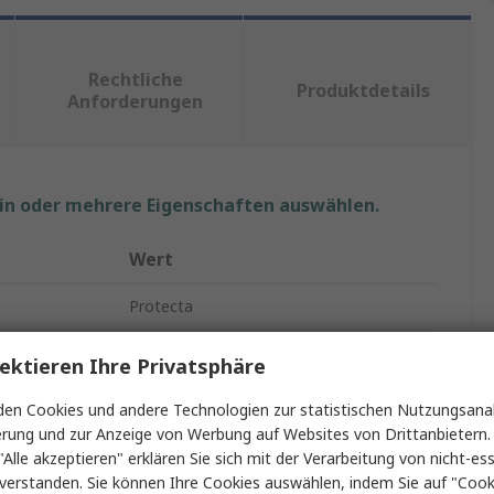
Rechtliche
Produktdetails
Anforderungen
ein oder mehrere Eigenschaften auswählen.
Wert
Protecta
Gurt zur Arbeitspositionierung
ektieren Ihre Privatsphäre
änge
2m
en Cookies und andere Technologien zur statistischen Nutzungsanal
erung und zur Anzeige von Werbung auf Websites von Drittanbietern.
Einfach
"Alle akzeptieren" erklären Sie sich mit der Verarbeitung von nicht-ess
verstanden. Sie können Ihre Cookies auswählen, indem Sie auf "Cook
Arbeitspositionierung