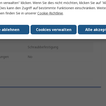
en verwalten" klicken. Wenn Sie dies nicht möchten, klicken Sie auf "Al
Dies kann den Zugriff auf bestimmte Funktionen einschränken. Weite
Ja
en finden Sie in unserer
Cookie-Richtlinie
.
Karabiner
ung
100kg
e ablehnen
Cookies verwalten
Alle akzep
Nein
Schraubbefestigung
ungen
No