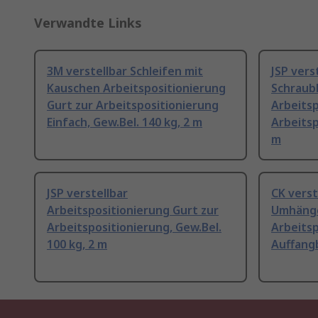
Verwandte Links
3M verstellbar Schleifen mit
JSP vers
Kauschen Arbeitspositionierung
Schraub
Gurt zur Arbeitspositionierung
Arbeitsp
Einfach, Gew.Bel. 140 kg, 2 m
Arbeitsp
m
JSP verstellbar
CK verst
Arbeitspositionierung Gurt zur
Umhäng
Arbeitspositionierung, Gew.Bel.
Arbeitsp
100 kg, 2 m
Auffangb