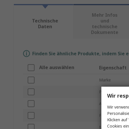
Mehr Infos
Technische
und
Daten
technische
Dokumente
Finden Sie ähnliche Produkte, indem Sie 
Alle auswählen
Eigenschaft
Marke
Produkt Typ
Wir resp
Ausgezogene L
Wir verwend
Personalisi
Fallschutztyp
Klicken auf 
Cookies ein
Nutzungszweck