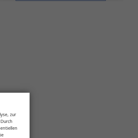
yse, zur
 Durch
entiellen
ie