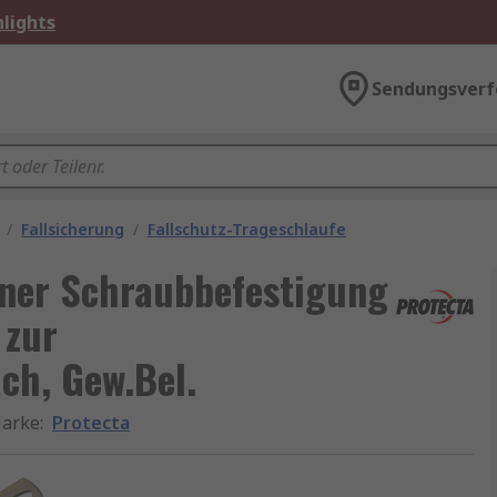
lights
Sendungsverf
/
Fallsicherung
/
Fallschutz-Trageschlaufe
iner Schraubbefestigung
 zur
ch, Gew.Bel.
arke
:
Protecta