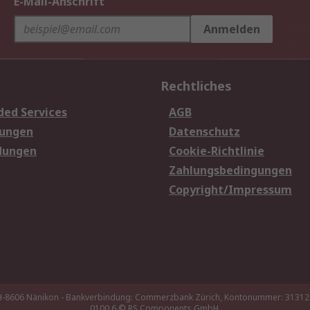
E-Mail-Anschrift
Anmelden
Rechtliches
ded Services
AGB
sungen
Datenschutz
dungen
Cookie-Richtlinie
Zahlungsbedingungen
Copyright/Impressum
 CH-8606 Nänikon - Bankverbindung: Commerzbank Zürich, Kontonummer: 3131
0100 6
© RS Components GmbH,