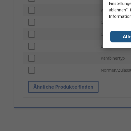
Einstellung
ablehnen". 
Verstellbar
Information
Gurtverbindung
Gewichtsbelast
All
Einziehbar
Karabinertyp
Normen/Zulass
Ähnliche Produkte finden