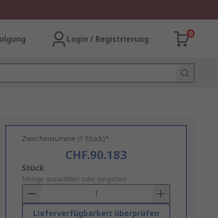
0
olgung
Login / Registrierung
Zwischensumme (1 Stück)*
CHF.90.183
Add
Stück
to
Menge auswählen oder eingeben
Basket
Lieferverfügbarkeit überprüfen