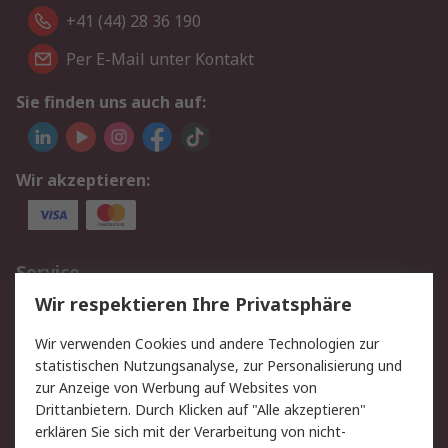
+41 (44) 28 36 190
Per E-Mail unter Kontakt
Sie finden uns auch auf:
Wir akzeptieren:
Service
Wir respektieren Ihre Privatsphäre
Value Added Services
Lieferlösungen
Rücksendungen
Kontakt
Wir verwenden Cookies und andere Technologien zur
Hilfe
statistischen Nutzungsanalyse, zur Personalisierung und
zur Anzeige von Werbung auf Websites von
Drittanbietern. Durch Klicken auf "Alle akzeptieren"
Rechtliches
erklären Sie sich mit der Verarbeitung von nicht-