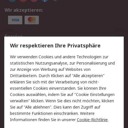
Wir akzeptieren:
Service
Wir respektieren Ihre Privatsphäre
Value Added Services
Lieferlösungen
Rücksendungen
Kontakt
Wir verwenden Cookies und andere Technologien zur
Hilfe
statistischen Nutzungsanalyse, zur Personalisierung und
zur Anzeige von Werbung auf Websites von
Drittanbietern. Durch Klicken auf "Alle akzeptieren"
Rechtliches
erklären Sie sich mit der Verarbeitung von nicht-
AGB
Datenschutz
essentiellen Cookies einverstanden. Sie können Ihre
Cookies auswählen, indem Sie auf "Cookie Einstellungen
Cookie-Richtlinie
Zahlungsbedingungen
verwalten" klicken. Wenn Sie dies nicht möchten, klicken
Copyright/Impressum
Sie auf "Alle ablehnen". Dies kann den Zugriff auf
bestimmte Funktionen einschränken. Weitere
Über RS
Informationen finden Sie in unserer
Cookie-Richtlinie
.