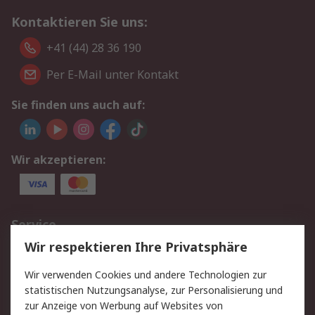
Kontaktieren Sie uns:
+41 (44) 28 36 190
Per E-Mail unter Kontakt
Sie finden uns auch auf:
Wir akzeptieren:
Service
Wir respektieren Ihre Privatsphäre
Value Added Services
Lieferlösungen
Rücksendungen
Kontakt
Wir verwenden Cookies und andere Technologien zur
Hilfe
statistischen Nutzungsanalyse, zur Personalisierung und
zur Anzeige von Werbung auf Websites von